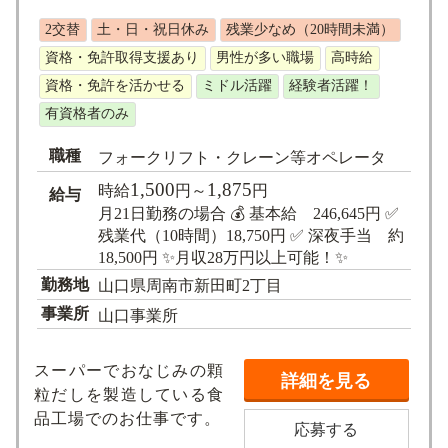
求人検索
2交替
土・日・祝日休み
残業少なめ（20時間未満）
資格・免許取得支援あり
男性が多い職場
高時給
資格・免許を活かせる
ミドル活躍
経験者活躍！
有資格者のみ
職種
フォークリフト・クレーン等オペレータ
1,500
1,875
時給
円～
円
給与
月21日勤務の場合 💰 基本給 246,645円 ✅
残業代（10時間）18,750円 ✅ 深夜手当 約
18,500円 ✨月収28万円以上可能！✨
勤務地
山口県周南市新田町2丁目
事業所
山口事業所
スーパーでおなじみの顆
詳細を見る
粒だしを製造している食
品工場でのお仕事です。
応募する