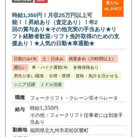
求人No.
nk_01852
時給1,350円！月収25万円以上可
能！！昇給あり（査定あり）！年2
回の賞与あり★その他充実の手当あり★リ
フト経験者歓迎♪リフト免許取得のための支
援あり！★人気の日勤★車通勤★
日勤のみOK
土・日休み
残業多め（20時間以上）
週払い
車・バイク通勤OK
各種保険あり
男性が多い職場
分煙・禁煙
資格・免許を活かせる
シニア活躍
ミドル活躍
職種
フォークリフト・クレーン等オペレータ
1,350
時給
円
給与
その他：フォークリフト従事者には別途手
当あり
勤務地
福岡県北九州市若松区響町