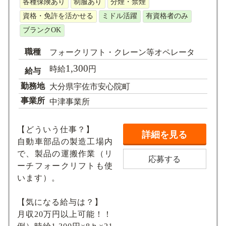
各種保険あり
制服あり
分煙・禁煙
資格・免許を活かせる
ミドル活躍
有資格者のみ
ブランクOK
職種
フォークリフト・クレーン等オペレータ
1,300
時給
円
給与
勤務地
大分県宇佐市安心院町
事業所
中津事業所
【どういう仕事？】
詳細を見る
自動車部品の製造工場内
で、製品の運搬作業（リ
応募する
ーチフォークリフトも使
います）。
【気になる給与は？】
月収20万円以上可能！！