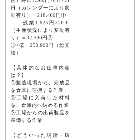
例）時給1,300円×8ｈ×21
日（カレンダーにより変
動有り）＝218,400円①
残業1,625円×20ｈ
（生産状況により変動有
り）＝32,500円②
①+②＝250,900円（総支
給）
【具体的なお仕事内容
は？】
①製造現場から、完成品
を倉庫に運搬する作業
②工場に入荷した材料
を、倉庫内へ納める作業
③工場からの出荷製品を
準備する作業
【どういった場所・環