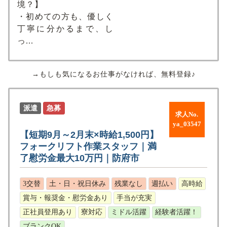
境？】
・初めての方も、優しく
丁寧に分かるまで、し
っ...
→もしも気になるお仕事がなければ、無料登録♪
派遣
急募
求人No.
ya_03547
【短期9月～2月末×時給1,500円】
フォークリフト作業スタッフ｜満
了慰労金最大10万円｜防府市
3交替
土・日・祝日休み
残業なし
週払い
高時給
賞与・報奨金・慰労金あり
手当が充実
正社員登用あり
寮対応
ミドル活躍
経験者活躍！
ブランクOK