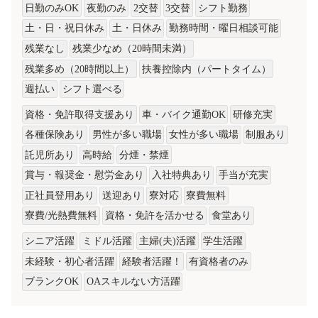
日勤のみOK
夜勤のみ
2交替
3交替
シフト勤務
土・日・祝日休み
土・日休み
勤務時間・曜日相談可能
残業なし
残業少なめ（20時間未満）
残業多め（20時間以上）
扶養控除内（パートタイム）
週払い
シフト選べる
資格・免許取得支援あり
車・バイク通勤OK
研修充実
各種保険あり
男性が多い職場
女性が多い職場
制服あり
託児所あり
高時給
分煙・禁煙
賞与・報奨金・慰労金あり
入社特典あり
手当が充実
正社員登用あり
送迎あり
寮対応
寮費無料
寮費/光熱費無料
資格・免許を活かせる
食堂あり
シニア活躍
ミドル活躍
主婦(夫)活躍
学生活躍
未経験・初心者活躍
経験者活躍！
有資格者のみ
ブランクOK
OAスキルない方活躍