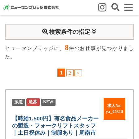
はじめての方
検索条件の指定
はじめての方
3つの強み
いろいろな働き方
Q&A
8
就業までの流れ
HBのイイネ！
ヒューマンブリッジに、
件のお仕事が見つかりまし
た。
スタッフの方
1
2
>
人材育成
福利厚生
お悩み相談窓口
eラーニング
お友だち紹介キャンペーン
会社概要
派遣
急募
NEW
求人No.
会社概要
事業所のご案内
ya_05318
【時給1,500円】有名食品メーカー
の製造・フォークリフトスタッフ
ブログ
｜土日祝休み｜制服あり｜周南市