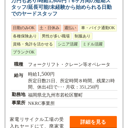
万円もあり/時給1,500円！6ヶ月間の短期ス
タッフ/延長可能/未経験から始められる日勤
でのヤードスタッフ
日勤のみOK
土・日休み
週払い
車・バイク通勤OK
各種保険あり
男性が多い職場
制服あり
資格・免許を活かせる
シニア活躍
ミドル活躍
ブランクOK
職種
フォークリフト・クレーン等オペレータ
1,500
時給
円
給与
所定日数21日、所定時間８時間、残業21時
間、休出4日で･･･ 月収：351,250円
勤務地
福岡県北九州市若松区響町
事業所
NKRC事業所
家電リサイクル工場の受
詳細を見る
入れヤードにて、廃家電