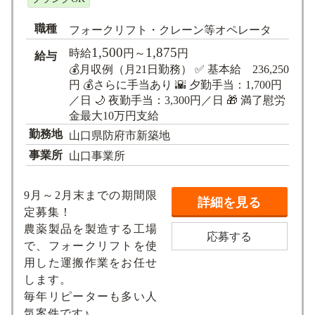
職種
フォークリフト・クレーン等オペレータ
1,500
1,875
時給
円～
円
給与
💰月収例（月21日勤務） ✅ 基本給 236,250
円 💰さらに手当あり 🌇 夕勤手当：1,700円
／日 🌙 夜勤手当：3,300円／日 🎁 満了慰労
金最大10万円支給
勤務地
山口県防府市新築地
事業所
山口事業所
9月～2月末までの期間限
詳細を見る
定募集！
農薬製品を製造する工場
応募する
で、フォークリフトを使
用した運搬作業をお任せ
します。
毎年リピーターも多い人
気案件です♪