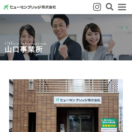
はじめての方
はじめての方
3つの強み
いろいろな働き方
Q&A
Office Information
就業までの流れ
HBのイイネ！
山口事業所
スタッフの方
人材育成
福利厚生
お悩み相談窓口
eラーニング
お友だち紹介キャンペーン
会社概要
会社概要
事業所のご案内
ブログ