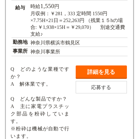
1,550
時給
円
給与
月収例：￥281，333 定時間 1550円
×7.75H×21日＝252,263円 （残業１５hの場
合: ￥1,938×15H＝￥29,070） 別途交通費
支給♪
勤務地
神奈川県横浜市鶴見区
事業所
神奈川事業所
Q どのような業種です
詳細を見る
か？
A 解体業です。
応募する
Q どんな製品ですか？
A 主に家電プラスチッ
ク部品を粉砕していま
す。
※粉砕は機械が自動で行
います。