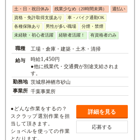
求人検索
土・日・祝日休み
残業少なめ（20時間未満）
週払い
資格・免許取得支援あり
車・バイク通勤OK
各種保険あり
男性が多い職場
分煙・禁煙
未経験・初心者活躍
経験者活躍！
有資格者のみ
職種
工場・倉庫・建築・土木・清掃
1,450
時給
円
給与
●他に残業代・交通費が別途支給されま
す。
勤務地
茨城県神栖市砂山
事業所
千葉事業所
●どんな作業をするの？
詳細を見る
スクラップ選別作業を担
当して頂きます。
応募する
ショベルを使っての作業
となります。