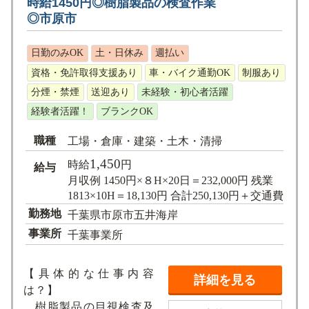
時給1450円◎樹脂製品の検査作業
◎市原市
日勤のみOK
土・日休み
週払い
資格・免許取得支援あり
車・バイク通勤OK
制服あり
分煙・禁煙
送迎あり
未経験・初心者活躍
経験者活躍！
ブランクOK
職種
工場・倉庫・建築・土木・清掃
1,450
時給
円
給与
月収例 1450円×８H×20日＝232,000円 残業
1813×10H＝18,130円 合計250,130円＋交通費
勤務地
千葉県市原市五井海岸
事業所
千葉事業所
【具体的な仕事内容
詳細を見る
は？】
樹脂製品の目視検査及