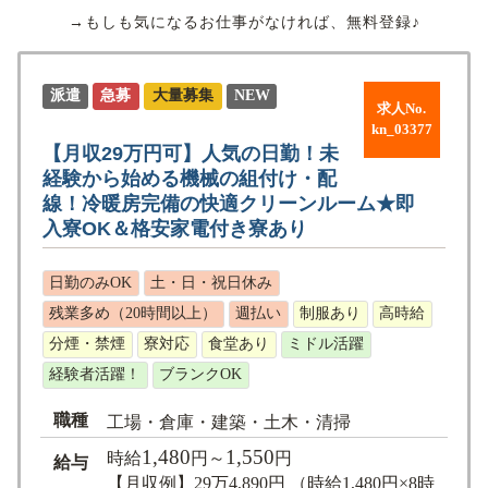
→もしも気になるお仕事がなければ、無料登録♪
派遣
急募
大量募集
NEW
求人No.
kn_03377
【月収29万円可】人気の日勤！未
経験から始める機械の組付け・配
線！冷暖房完備の快適クリーンルーム★即
入寮OK＆格安家電付き寮あり
日勤のみOK
土・日・祝日休み
残業多め（20時間以上）
週払い
制服あり
高時給
分煙・禁煙
寮対応
食堂あり
ミドル活躍
経験者活躍！
ブランクOK
職種
工場・倉庫・建築・土木・清掃
1,480
1,550
時給
円～
円
給与
【月収例】29万4,890円 （時給1,480円×8時