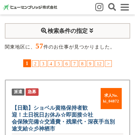
はじめての方
検索条件の指定
はじめての方
3つの強み
いろいろな働き方
Q&A
57
就業までの流れ
HBのイイネ！
関東地区に、
件のお仕事が見つかりました。
スタッフの方
1
2
3
4
5
6
7
8
9
12
>
人材育成
福利厚生
お悩み相談窓口
eラーニング
お友だち紹介キャンペーン
派遣
急募
求人No.
会社概要
ki_04872
【日勤】ショベル資格保持者歓
会社概要
事業所のご案内
迎！土日祝日お休み☆即面接☆社
会保険完備☆交通費・残業代・深夜手当別
ブログ
途支給☆彡神栖市