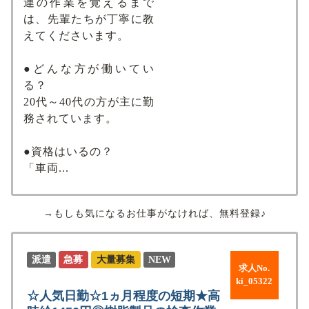
連の作業を覚えるまで
は、先輩たちが丁寧に教
えてくださいます。
●どんな方が働いてい
る？
20代～40代の方が主に勤
務されています。
●資格はいるの？
「車両...
→もしも気になるお仕事がなければ、無料登録♪
派遣
急募
大量募集
NEW
求人No.
ki_05322
☆人気日勤☆1ヵ月程度の短期★高