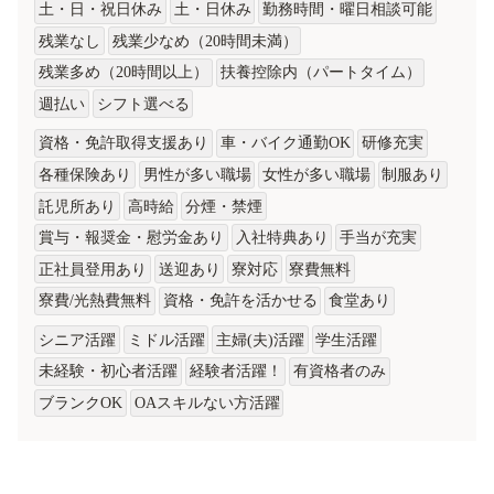
土・日・祝日休み
土・日休み
勤務時間・曜日相談可能
残業なし
残業少なめ（20時間未満）
残業多め（20時間以上）
扶養控除内（パートタイム）
週払い
シフト選べる
資格・免許取得支援あり
車・バイク通勤OK
研修充実
各種保険あり
男性が多い職場
女性が多い職場
制服あり
託児所あり
高時給
分煙・禁煙
賞与・報奨金・慰労金あり
入社特典あり
手当が充実
正社員登用あり
送迎あり
寮対応
寮費無料
寮費/光熱費無料
資格・免許を活かせる
食堂あり
シニア活躍
ミドル活躍
主婦(夫)活躍
学生活躍
未経験・初心者活躍
経験者活躍！
有資格者のみ
ブランクOK
OAスキルない方活躍