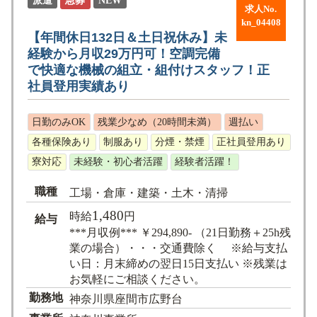
派遣
急募
NEW
求人No.
kn_04408
【年間休日132日＆土日祝休み】未
経験から月収29万円可！空調完備
で快適な機械の組立・組付けスタッフ！正
社員登用実績あり
日勤のみOK
残業少なめ（20時間未満）
週払い
各種保険あり
制服あり
分煙・禁煙
正社員登用あり
寮対応
未経験・初心者活躍
経験者活躍！
職種
工場・倉庫・建築・土木・清掃
1,480
時給
円
給与
***月収例*** ￥294,890- （21日勤務＋25h残
業の場合）・・・交通費除く ※給与支払
い日：月末締めの翌日15日支払い ※残業は
お気軽にご相談ください。
勤務地
神奈川県座間市広野台