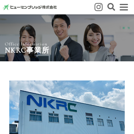
はじめての方
はじめての方
3つの強み
いろいろな働き方
Q&A
Office Information
就業までの流れ
HBのイイネ！
NKRC事業所
スタッフの方
人材育成
福利厚生
お悩み相談窓口
eラーニング
お友だち紹介キャンペーン
会社概要
会社概要
事業所のご案内
ブログ