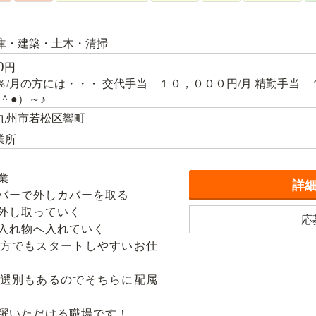
庫・建築・土木・清掃
0
円
0％/月の方には・・・ 交代手当 １０，０００円/月 精勤手当
＾●）～♪
九州市若松区響町
業所
業
詳
バーで外しカバーを取る
外し取っていく
応
入れ物へ入れていく
方でもスタートしやすいお仕
選別もあるのでそちらに配属
躍いただける職場です！