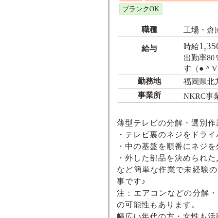
ブランクOK
職種
工場・倉
1,35
時給
給与
出勤率8
す（●＾V
勤務地
福岡県北
事業所
NKRC事
薄型テレビの分解・選別作
・テレビ裏のネジをドライ
・中の基盤を順番にネジを
・外した部品を決められた
など簡単な作業で未経験の
事です♪
注：エアコンなどの分解・
の可能性もあります。
幅広い年代の方・女性も活