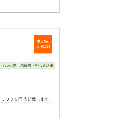
求人No.
nk_02620
ミドル活躍
未経験・初心者活躍
５，０００円 支給致します。