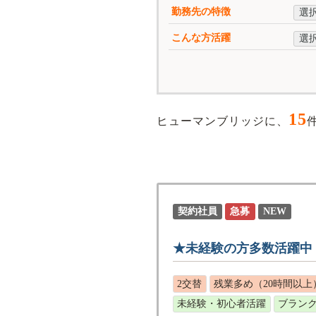
勤務先の特徴
選
こんな方活躍
選
15
ヒューマンブリッジに、
契約社員
急募
NEW
★未経験の方多数活躍中
2交替
残業多め（20時間以上
未経験・初心者活躍
ブランク