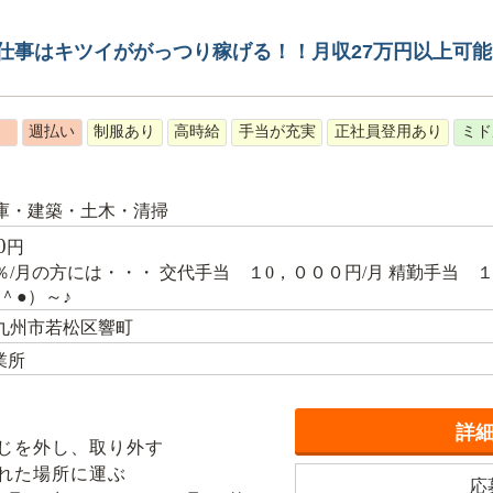
仕事はキツイががっつり稼げる！！月収27万円以上可
）
週払い
制服あり
高時給
手当が充実
正社員登用あり
ミド
庫・建築・土木・清掃
0
円
0％/月の方には・・・ 交代手当 １0，０００円/月 精勤手当 
＾●）～♪
九州市若松区響町
業所
詳
じを外し、取り外す
れた場所に運ぶ
応