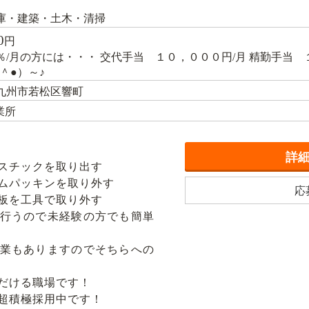
庫・建築・土木・清掃
0
円
0％/月の方には・・・ 交代手当 １０，０００円/月 精勤手当
＾●）～♪
九州市若松区響町
業所
詳
スチックを取り出す
ムパッキンを取り外す
応
板を工具で取り外す
行うので未経験の方でも簡単
業もありますのでそちらへの
だける職場です！
超積極採用中です！