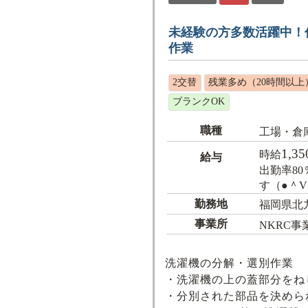
未経験の方多数活躍中！
作業
2交替
残業多め（20時間以上
ブランクOK
職種
工場・倉
1,35
時給
給与
出勤率8
す（●＾V
勤務地
福岡県北
事業所
NKRC事
洗濯機の分解・選別作業
・洗濯機の上の蓋部分をね
・分別された部品を決めら