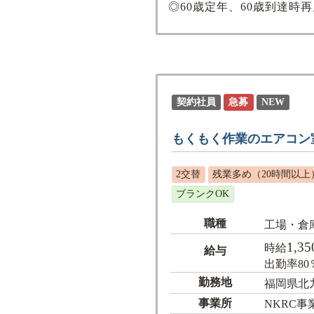
◎60歳定年、60歳到達時
契約社員
急募
NEW
もくもく作業のエアコン
2交替
残業多め（20時間以上
ブランクOK
職種
工場・倉
1,35
時給
給与
出勤率8
勤務地
福岡県北
事業所
NKRC事