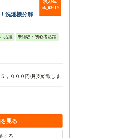
求人No.
nk_02619
能！洗濯機分解
ル活躍
未経験・初心者活躍
１５，０００円/月支給致しま
細を見る
募する