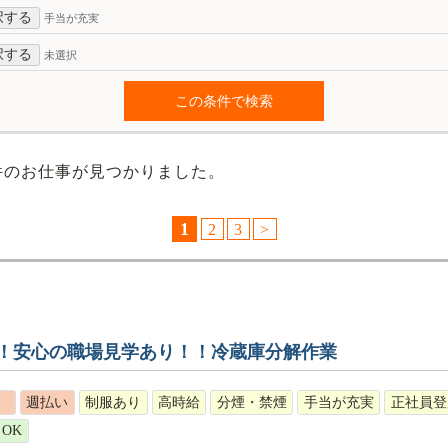
択する
手当が充実
択する
未選択
件のお仕事が見つかりました。
1
2
3
>
！安心の職場見学あり！！冷蔵庫分解作業
）
週払い
制服あり
高時給
分煙・禁煙
手当が充実
正社員登
OK