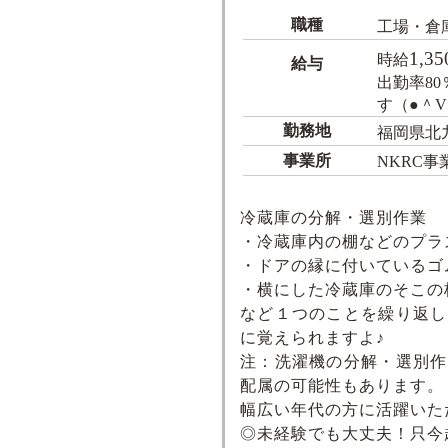
職種
工場・倉
1,35
時給
給与
出勤率8
す（●＾V
勤務地
福岡県北
事業所
NKRC事
冷蔵庫の分解・選別作業
・冷蔵庫内の棚などのプラ
・ドアの縁に付いているゴ
・横にした冷蔵庫のそこの
など１つのことを繰り返し
に覚えられますよ♪
注：洗濯機の分解・選別作
配属の可能性もあります。
幅広い年代の方に活躍いた
◎未経験でも大丈夫！只今