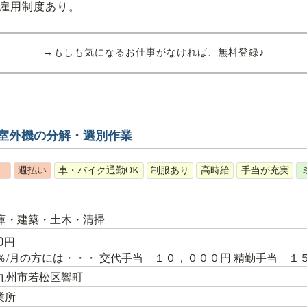
再雇用制度あり。
→もしも気になるお仕事がなければ、無料登録♪
室外機の分解・選別作業
）
週払い
車・バイク通勤OK
制服あり
高時給
手当が充実
庫・建築・土木・清掃
0
円
0％/月の方には・・・ 交代手当 １０，０００円 精勤手当 １
九州市若松区響町
業所