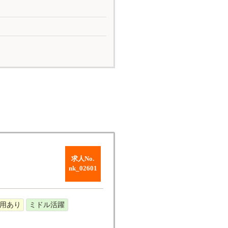
求人No.
nk_02601
用あり
ミドル活躍