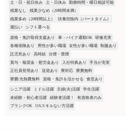
土・日・祝日休み
土・日休み
勤務時間・曜日相談可能
残業なし
残業少なめ（20時間未満）
残業多め（20時間以上）
扶養控除内（パートタイム）
週払い
シフト選べる
資格・免許取得支援あり
車・バイク通勤OK
研修充実
各種保険あり
男性が多い職場
女性が多い職場
制服あり
託児所あり
高時給
分煙・禁煙
賞与・報奨金・慰労金あり
入社特典あり
手当が充実
正社員登用あり
送迎あり
寮対応
寮費無料
寮費/光熱費無料
資格・免許を活かせる
食堂あり
シニア活躍
ミドル活躍
主婦(夫)活躍
学生活躍
未経験・初心者活躍
経験者活躍！
有資格者のみ
ブランクOK
OAスキルない方活躍