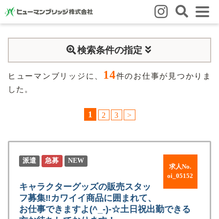
はじめての方
検索条件の指定
はじめての方
3つの強み
いろいろな働き方
Q&A
14
就業までの流れ
HBのイイネ！
ヒューマンブリッジに、
件のお仕事が見つかりま
した。
スタッフの方
1
2
3
>
人材育成
福利厚生
お悩み相談窓口
eラーニング
お友だち紹介キャンペーン
会社概要
派遣
急募
NEW
求人No.
会社概要
事業所のご案内
oi_05152
キャラクターグッズの販売スタッ
フ募集‼カワイイ商品に囲まれて、
ブログ
お仕事できますよ(^_-)-☆土日祝出勤できる