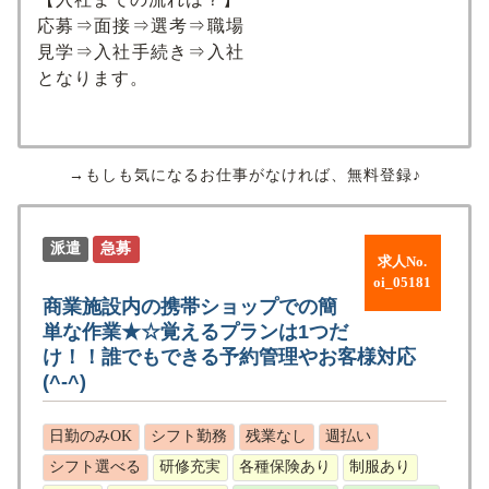
応募⇒面接⇒選考⇒職場
見学⇒入社手続き⇒入社
となります。
→もしも気になるお仕事がなければ、無料登録♪
派遣
急募
求人No.
oi_05181
商業施設内の携帯ショップでの簡
単な作業★☆覚えるプランは1つだ
け！！誰でもできる予約管理やお客様対応
(^-^)
日勤のみOK
シフト勤務
残業なし
週払い
シフト選べる
研修充実
各種保険あり
制服あり