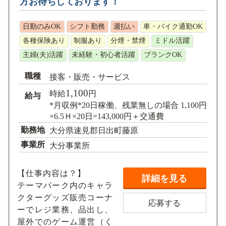
方お待ちしております！
求人検索
日勤のみOK
シフト勤務
週払い
車・バイク通勤OK
各種保険あり
制服あり
分煙・禁煙
ミドル活躍
主婦(夫)活躍
未経験・初心者活躍
ブランクOK
職種
接客・販売・サービス
1,100
時給
円
給与
*月収例*20日稼働、残業無しの場合 1,100円
×6.5Ｈ×20日=143,000円＋交通費
勤務地
大分県速見郡日出町藤原
事業所
大分事業所
【仕事内容は？】
詳細を見る
テーマパーク内のキャラ
クターグッズ販売コーナ
応募する
ーでレジ業務、品出し、
屋外でのゲーム運営（く