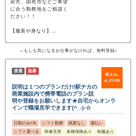
府市、由布市などご希望
に合う勤務地をご相談く
ださい！！
【服装や身なり】...
→もしも気になるお仕事がなければ、無料登録♪
派遣
急募
求人No.
oi_05188
説明は１つのプランだけ‼駅チカの
商業施設内で携帯電話のプラン説
明や登録をお願いします★自宅からオンラ
インで職場見学できます(^_-)-☆
日勤のみOK
シフト勤務
残業なし
週払い
シフト選べる
研修充実
各種保険あり
制服あり