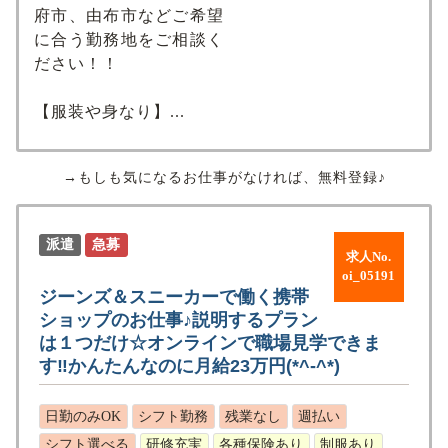
府市、由布市などご希望
に合う勤務地をご相談く
ださい！！
【服装や身なり】...
→もしも気になるお仕事がなければ、無料登録♪
派遣
急募
求人No.
oi_05191
ジーンズ＆スニーカーで働く携帯
ショップのお仕事♪説明するプラン
は１つだけ☆オンラインで職場見学できま
す‼かんたんなのに月給23万円(*^-^*)
日勤のみOK
シフト勤務
残業なし
週払い
シフト選べる
研修充実
各種保険あり
制服あり