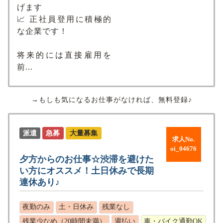
げます
📈 正社員登用に積極的
な企業です！
将来的には直接雇用を
前...
→もしも気になるお仕事がなければ、無料登録♪
派遣
急募
大量募集
求人No.
oi_04676
夕方からのお仕事☆渋滞を避けた
い方にオススメ！土日休みで長期
連休あり♪
夜勤のみ
土・日休み
残業なし
残業少なめ（20時間未満）
週払い
車・バイク通勤OK