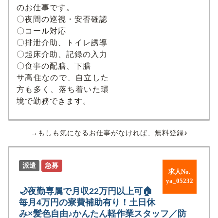
のお仕事です。
〇夜間の巡視・安否確認
〇コール対応
〇排泄介助、トイレ誘導
〇起床介助、記録の入力
〇食事の配膳、下膳
サ高住なので、自立した
方も多く、落ち着いた環
境で勤務できます。
→もしも気になるお仕事がなければ、無料登録♪
派遣
急募
求人No.
ya_05232
🌙夜勤専属で月収22万円以上可🏠
毎月4万円の寮費補助有り！土日休
み×髪色自由♪かんたん軽作業スタッフ／防