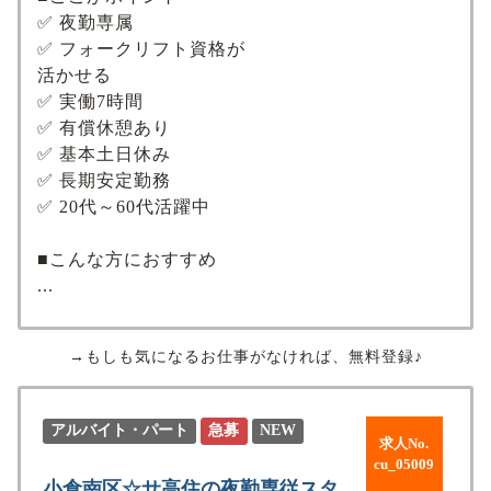
✅ 夜勤専属
✅ フォークリフト資格が
活かせる
✅ 実働7時間
✅ 有償休憩あり
✅ 基本土日休み
✅ 長期安定勤務
✅ 20代～60代活躍中
■こんな方におすすめ
...
→もしも気になるお仕事がなければ、無料登録♪
アルバイト・パート
急募
NEW
求人No.
cu_05009
小倉南区☆サ高住の夜勤専従スタ