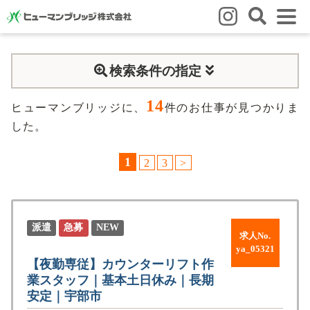
はじめての方
検索条件の指定
はじめての方
3つの強み
いろいろな働き方
Q&A
14
就業までの流れ
HBのイイネ！
ヒューマンブリッジに、
件のお仕事が見つかりま
した。
スタッフの方
1
2
3
>
人材育成
福利厚生
お悩み相談窓口
eラーニング
お友だち紹介キャンペーン
会社概要
派遣
急募
NEW
求人No.
会社概要
事業所のご案内
ya_05321
【夜勤専従】カウンターリフト作
業スタッフ｜基本土日休み｜長期
ブログ
安定｜宇部市