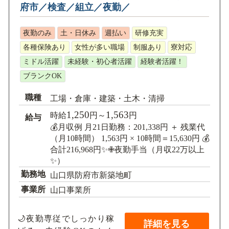
府市／検査／組立／夜勤／
夜勤のみ
土・日休み
週払い
研修充実
各種保険あり
女性が多い職場
制服あり
寮対応
ミドル活躍
未経験・初心者活躍
経験者活躍！
ブランクOK
職種
工場・倉庫・建築・土木・清掃
1,250
1,563
時給
円～
円
給与
💰月収例 月21日勤務：201,338円 ＋ 残業代
（月10時間） 1,563円 × 10時間＝15,630円 💰
合計216,968円✨✙夜勤手当（月収22万以上
✨）
勤務地
山口県防府市新築地町
事業所
山口事業所
🌙夜勤専従でしっかり稼
詳細を見る