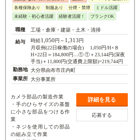
各種保険あり
制服あり
分煙・禁煙
ミドル活躍
未経験・初心者活躍
経験者活躍！
ブランクOK
職種
工場・倉庫・建築・土木・清掃
1,050
1,313
時給
円～
円
給与
月収例(22日稼働の場合) 1,050円/H×８
H×22日＝184,800円…① ①＋23,144円(深夜
手当)＋11,800円(交通費上限額)=219,744円
勤務地
大分県由布市庄内町
事業所
大分事業所
カメラ部品の製造作業
詳細を見る
・手のひらサイズの基盤
に小さな部品をつける作
応募する
業
・ネジを使用しての部品
の組み立て作業