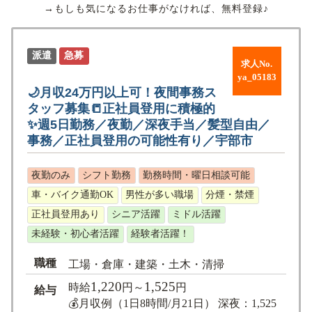
→もしも気になるお仕事がなければ、無料登録♪
派遣
急募
求人No.
ya_05183
🌙月収24万円以上可！夜間事務ス
タッフ募集📒正社員登用に積極的
✨週5日勤務／夜勤／深夜手当／髪型自由／
事務／正社員登用の可能性有り／宇部市
夜勤のみ
シフト勤務
勤務時間・曜日相談可能
車・バイク通勤OK
男性が多い職場
分煙・禁煙
正社員登用あり
シニア活躍
ミドル活躍
未経験・初心者活躍
経験者活躍！
職種
工場・倉庫・建築・土木・清掃
1,220
1,525
時給
円～
円
給与
💰月収例（1日8時間/月21日） 深夜：1,525