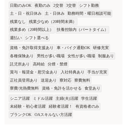
日勤のみOK
夜勤のみ
2交替
3交替
シフト勤務
土・日・祝日休み
土・日休み
勤務時間・曜日相談可能
残業なし
残業少なめ（20時間未満）
残業多め（20時間以上）
扶養控除内（パートタイム）
週払い
シフト選べる
資格・免許取得支援あり
車・バイク通勤OK
研修充実
各種保険あり
男性が多い職場
女性が多い職場
制服あり
託児所あり
高時給
分煙・禁煙
賞与・報奨金・慰労金あり
入社特典あり
手当が充実
正社員登用あり
送迎あり
寮対応
寮費無料
寮費/光熱費無料
資格・免許を活かせる
食堂あり
シニア活躍
ミドル活躍
主婦(夫)活躍
学生活躍
未経験・初心者活躍
経験者活躍！
有資格者のみ
ブランクOK
OAスキルない方活躍