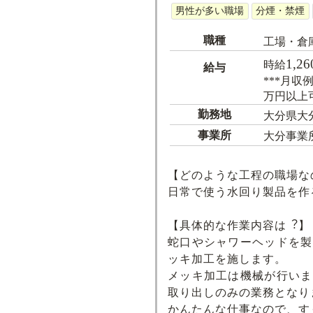
男性が多い職場
分煙・禁煙
職種
工場・倉
1,26
時給
給与
***月収例
万円以上
勤務地
大分県大
事業所
大分事業
【どのような⼯程の職場な
日常で使う水回り製品を作
【具体的な作業内容は︖】
蛇口やシャワーヘッドを製
ッキ加工を施します。
メッキ加工は機械が行いま
取り出しのみの業務となり
かんたんな仕事なので、す