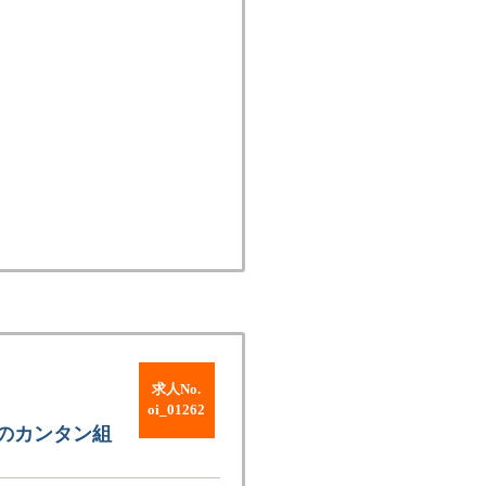
求人No.
oi_01262
のカンタン組