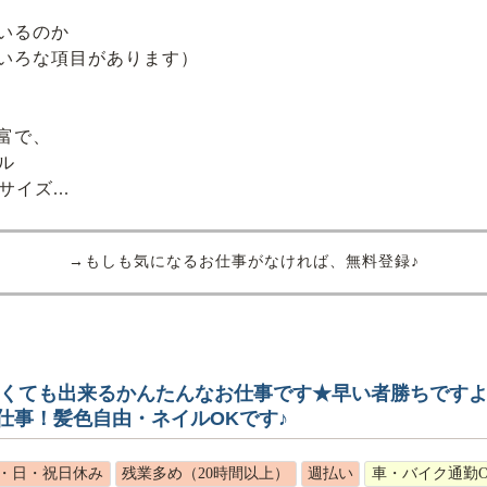
いるのか
いろな項目があります）
富で、
ル
イズ...
→もしも気になるお仕事がなければ、無料登録♪
なくても出来るかんたんなお仕事です★早い者勝ちですよ!(
仕事！髪色自由・ネイルOKです♪
・日・祝日休み
残業多め（20時間以上）
週払い
車・バイク通勤O