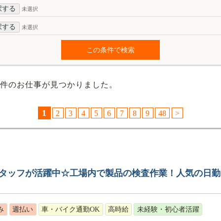
択する
未選択
択する
未選択
件のお仕事が見つかりました。
1
2
3
4
5
6
7
8
9
48
>
代のスタッフが活躍中☆工場内で製品の検査作業！人気の日
み
週払い
車・バイク通勤OK
高時給
未経験・初心者活躍