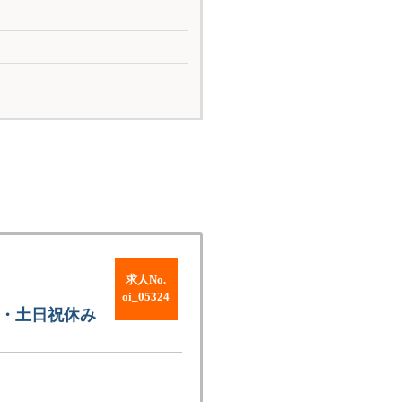
求人No.
oi_05324
勤・土日祝休み