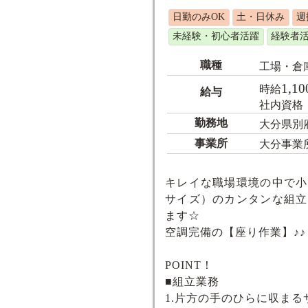
日勤のみOK
土・日休み
週
未経験・初心者活躍
経験者
職種
工場・倉
1,10
時給
給与
社内資格【
勤務地
大分県別
事業所
大分事業
キレイな職場環境の中で小
サイズ）のカンタンな組立
ます☆
空調完備の【座り作業】♪♪
POINT！
■組立業務
1.片方の手のひらに収まる