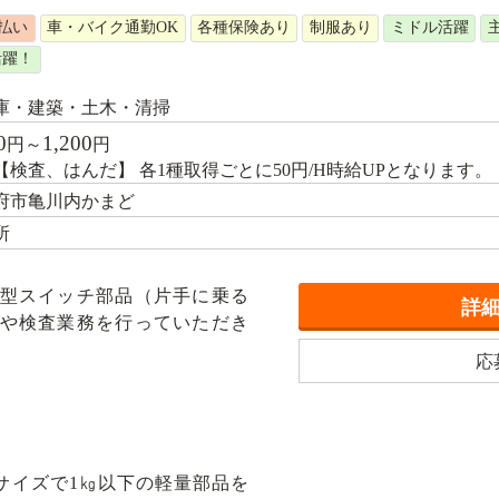
払い
車・バイク通勤OK
各種保険あり
制服あり
ミドル活躍
活躍！
庫・建築・土木・清掃
0
1,200
円～
円
検査、はんだ】 各1種取得ごとに50円/H時給UPとなります。
府市亀川内かまど
所
型スイッチ部品（片手に乗る
詳
や検査業務を行っていただき
応
サイズで1㎏以下の軽量部品を