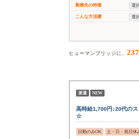
勤務先の特徴
選
こんな方活躍
選
237
ヒューマンブリッジに、
派遣
NEW
高時給1,700円♪20
☆
日勤のみOK
土・日・祝日休