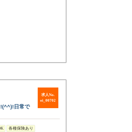
求人No.
oi_00702
^^)!日常で
K
各種保険あり