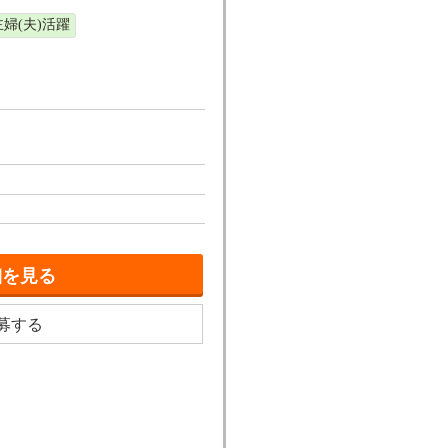
主婦(夫)活躍
細を見る
募する