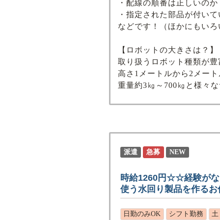
・配線の順番は正しいのか
・指定された部品が付いて
などです！（ほかにもいろ
【ロボットの大きさは？】
取り扱うロボット種類が豊
高さ1メートルから2メート
重量約3㎏～700㎏と様々なサ
派遣
急募
NEW
時給1260円☆☆経験が
使う水回り製品を作るお
日勤のみOK
シフト勤務
土