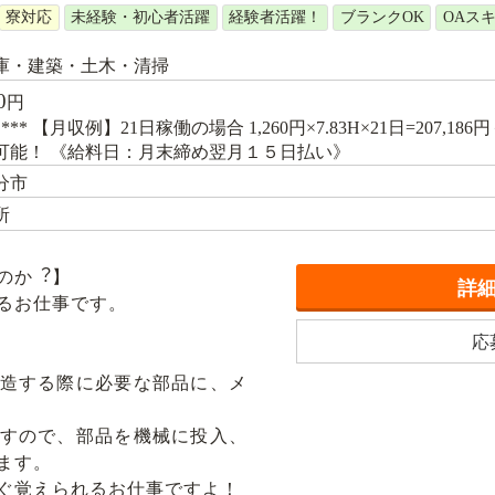
寮対応
未経験・初心者活躍
経験者活躍！
ブランクOK
OAス
庫・建築・土木・清掃
0
円
*** 【月収例】21日稼働の場合 1,260円×7.83H×21日=207,1
可能！ 《給料日：月末締め翌月１５日払い》
分市
所
のか︖】
詳
るお仕事です。
応
造する際に必要な部品に、メ
すので、部品を機械に投入、
ます。
ぐ覚えられるお仕事ですよ！