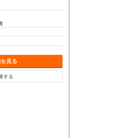
費
細を見る
募する