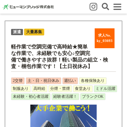
はじめての方
派遣
大量募集
はじめての方
3つの強み
いろいろな働き方
Q&A
求人No.
ky_03693
就業までの流れ
HBのイイネ！
軽作業で空調完備で高時給★簡単
な作業で、未経験でも安心♪空調完
スタッフの方
備で働きやすさ抜群！軽い製品の組立・検
査・梱包作業です！【土日祝休み】
人材育成
福利厚生
お悩み相談窓口
eラーニング
お友だち紹介キャンペーン
2交替
土・日・祝日休み
週払い
各種保険あり
制服あり
高時給
分煙・禁煙
食堂あり
ミドル活躍
会社概要
未経験・初心者活躍
経験者活躍！
ブランクOK
会社概要
事業所のご案内
ブログ