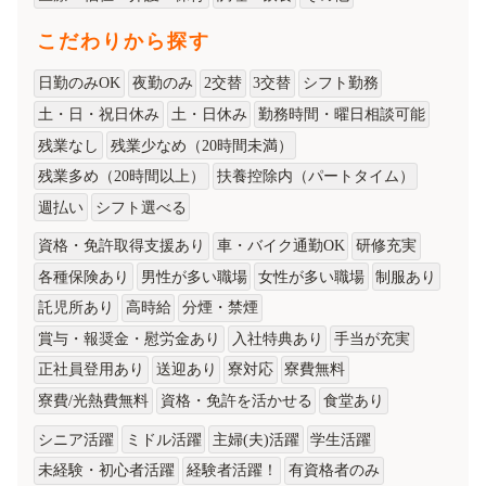
こだわりから探す
日勤のみOK
夜勤のみ
2交替
3交替
シフト勤務
土・日・祝日休み
土・日休み
勤務時間・曜日相談可能
残業なし
残業少なめ（20時間未満）
残業多め（20時間以上）
扶養控除内（パートタイム）
週払い
シフト選べる
資格・免許取得支援あり
車・バイク通勤OK
研修充実
各種保険あり
男性が多い職場
女性が多い職場
制服あり
託児所あり
高時給
分煙・禁煙
賞与・報奨金・慰労金あり
入社特典あり
手当が充実
正社員登用あり
送迎あり
寮対応
寮費無料
寮費/光熱費無料
資格・免許を活かせる
食堂あり
シニア活躍
ミドル活躍
主婦(夫)活躍
学生活躍
未経験・初心者活躍
経験者活躍！
有資格者のみ