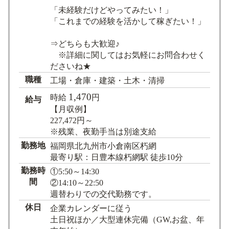
「未経験だけどやってみたい！」
「これまでの経験を活かして稼ぎたい！」
⇒どちらも大歓迎♪
※詳細に関してはお気軽にお問合わせく
ださいね★
職種
工場・倉庫・建築・土木・清掃
1,470
時給
円
給与
【月収例】
227,472円～
※残業、夜勤手当は別途支給
勤務地
福岡県北九州市小倉南区朽網
最寄り駅：日豊本線朽網駅 徒歩10分
勤務時
①5:50～14:30
間
②14:10～22:50
週替わりでの交代勤務です。
休日
企業カレンダーに従う
土日祝ほか／大型連休完備（GW,お盆、年