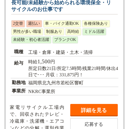
長可能/未経験から始められる環境保全・リ
サイクルのお仕事です
2交替
週払い
車・バイク通勤OK
各種保険あり
男性が多い職場
制服あり
高時給
ミドル活躍
未経験・初心者活躍
ブランクOK
職種
工場・倉庫・建築・土木・清掃
1,500
時給
円
給与
所定日数21日/所定7.5時間/残業21時間/休出4
日で･･･ 月収：331,875円！
勤務地
福岡県北九州市若松区響町
事業所
NKRC事業所
家電リサイクル工場内
詳細を見る
で、回収されたテレビ・
冷蔵庫・洗濯機・エアコ
応募する
ンなどの分解・選別作業