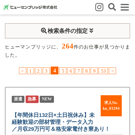
はじめての方
検索条件の指定
はじめての方
3つの強み
いろいろな働き方
Q&A
264
就業までの流れ
HBのイイネ！
ヒューマンブリッジに、
件のお仕事が見つかりま
した。
スタッフの方
4
<
1
2
3
5
6
7
8
9
53
>
人材育成
福利厚生
お悩み相談窓口
eラーニング
お友だち紹介キャンペーン
会社概要
派遣
急募
NEW
求人No.
会社概要
事業所のご案内
kn_03294
【年間休日132日×土日祝休み】未
経験歓迎の部材管理・データ入力
ブログ
／月収29万円可＆格安家電付き寮あり！