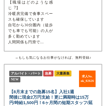
【職場はどのような感
じ︖】
冷暖房完備で⾷事スペー
スも確保しています
⾃宅から30分圏内（徒歩
でも⾞でも可能）の⼈が
多く勤めています
⼈間関係も円滑で...
→もしも気になるお仕事がなければ、無料登録♪
アルバイト・パート
急募
大量募集
求人No.
NEW
nk_02626
【8月末までの急募15名】入社1週
間後に現金2万円支給！更に満期時は15万
円/時給1,500円！6ヶ月間の短期スタッフ/延