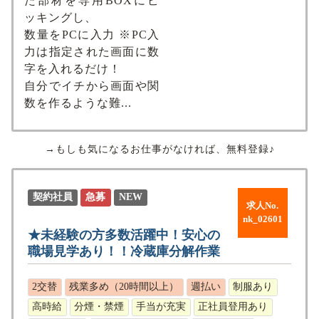
た部材を専用BOXにピ
ッキングし、
数量をPCに入力 ※PC入
力は指定された画面に数
字を入れるだけ！
自分でイチから画面や関
数を作るような難...
→もしも気になるお仕事がなければ、無料登録♪
契約社員
急募
NEW
求人No.
nk_02601
★未経験の方多数活躍中！安心の
職場見学あり！！冷蔵庫分解作業
2交替
残業多め（20時間以上）
週払い
制服あり
高時給
分煙・禁煙
手当が充実
正社員登用あり