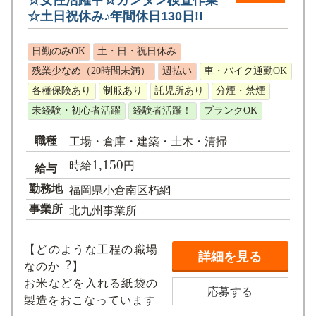
☆⼟⽇祝休み♪年間休⽇130⽇!!
日勤のみOK
土・日・祝日休み
残業少なめ（20時間未満）
週払い
車・バイク通勤OK
各種保険あり
制服あり
託児所あり
分煙・禁煙
未経験・初心者活躍
経験者活躍！
ブランクOK
職種
工場・倉庫・建築・土木・清掃
1,150
時給
円
給与
勤務地
福岡県小倉南区朽網
事業所
北九州事業所
【どのような⼯程の職場
詳細を見る
なのか︖】
お⽶などを⼊れる紙袋の
応募する
製造をおこなっています