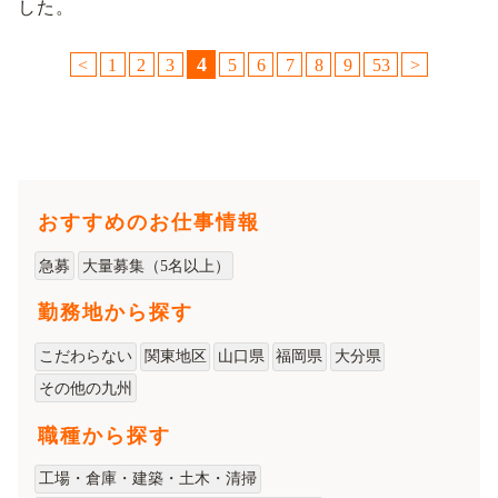
した。
4
<
1
2
3
5
6
7
8
9
53
>
おすすめのお仕事情報
急募
大量募集（5名以上）
勤務地から探す
こだわらない
関東地区
山口県
福岡県
大分県
その他の九州
職種から探す
工場・倉庫・建築・土木・清掃