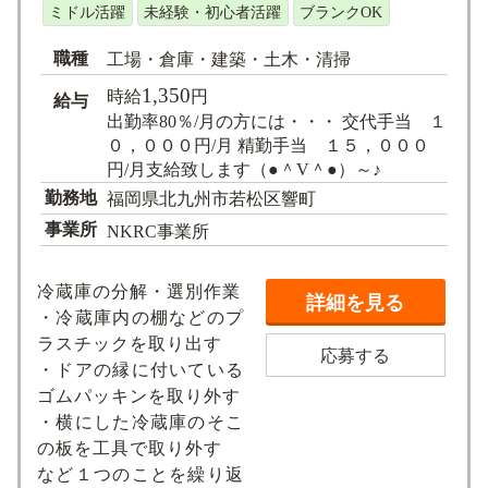
ミドル活躍
未経験・初心者活躍
ブランクOK
職種
工場・倉庫・建築・土木・清掃
1,350
時給
円
給与
出勤率80％/月の方には・・・ 交代手当 １
０，０００円/月 精勤手当 １５，０００
円/月支給致します（●＾V＾●）～♪
勤務地
福岡県北九州市若松区響町
事業所
NKRC事業所
冷蔵庫の分解・選別作業
詳細を見る
・冷蔵庫内の棚などのプ
ラスチックを取り出す
応募する
・ドアの縁に付いている
ゴムパッキンを取り外す
・横にした冷蔵庫のそこ
の板を工具で取り外す
など１つのことを繰り返