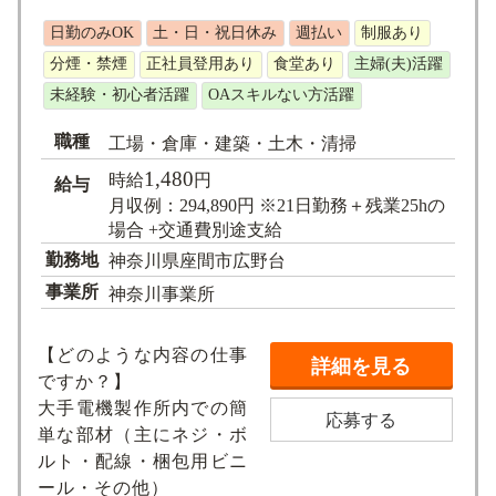
求人検索
日勤のみOK
土・日・祝日休み
週払い
制服あり
分煙・禁煙
正社員登用あり
食堂あり
主婦(夫)活躍
未経験・初心者活躍
OAスキルない方活躍
職種
工場・倉庫・建築・土木・清掃
1,480
時給
円
給与
月収例：294,890円 ※21日勤務＋残業25hの
場合 +交通費別途支給
勤務地
神奈川県座間市広野台
事業所
神奈川事業所
【どのような内容の仕事
詳細を見る
ですか？】
大手電機製作所内での簡
応募する
単な部材（主にネジ・ボ
ルト・配線・梱包用ビニ
ール・その他）