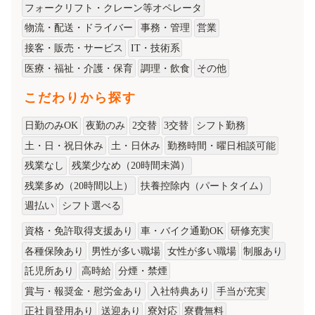
フォークリフト・クレーン等オペレータ
物流・配送・ドライバー
事務・管理
営業
接客・販売・サービス
IT・技術系
医療・福祉・介護・保育
調理・飲食
その他
こだわりから探す
日勤のみOK
夜勤のみ
2交替
3交替
シフト勤務
土・日・祝日休み
土・日休み
勤務時間・曜日相談可能
残業なし
残業少なめ（20時間未満）
残業多め（20時間以上）
扶養控除内（パートタイム）
週払い
シフト選べる
資格・免許取得支援あり
車・バイク通勤OK
研修充実
各種保険あり
男性が多い職場
女性が多い職場
制服あり
託児所あり
高時給
分煙・禁煙
賞与・報奨金・慰労金あり
入社特典あり
手当が充実
正社員登用あり
送迎あり
寮対応
寮費無料