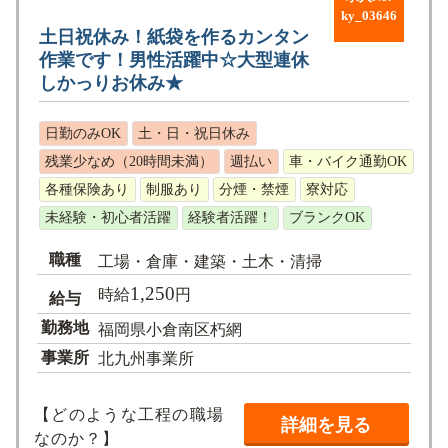
ky_03646
土日祝休み！紙袋を作るカンタン
作業です！男性活躍中☆大型連休
しかっりお休み★
日勤のみOK
土・日・祝日休み
残業少なめ（20時間未満）
週払い
車・バイク通勤OK
各種保険あり
制服あり
分煙・禁煙
寮対応
未経験・初心者活躍
経験者活躍！
ブランクOK
職種
工場・倉庫・建築・土木・清掃
1,250
時給
円
給与
勤務地
福岡県小倉南区朽網
事業所
北九州事業所
【どのような工程の職場
詳細を見る
なのか？】