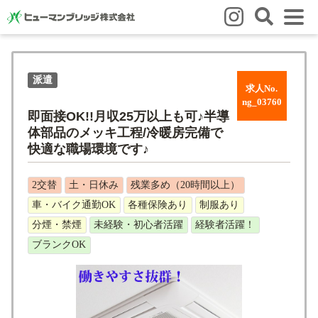
はじめての方
派遣
はじめての方
3つの強み
いろいろな働き方
Q&A
求人No.
ng_03760
就業までの流れ
HBのイイネ！
即面接OK!!月収25万以上も可♪半導
体部品のメッキ工程/冷暖房完備で
スタッフの方
快適な職場環境です♪
人材育成
福利厚生
お悩み相談窓口
eラーニング
2交替
土・日休み
残業多め（20時間以上）
お友だち紹介キャンペーン
車・バイク通勤OK
各種保険あり
制服あり
分煙・禁煙
未経験・初心者活躍
経験者活躍！
会社概要
ブランクOK
会社概要
事業所のご案内
ブログ