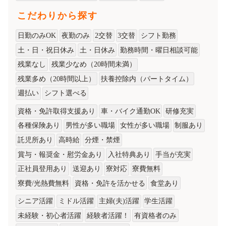
こだわりから探す
日勤のみOK
夜勤のみ
2交替
3交替
シフト勤務
土・日・祝日休み
土・日休み
勤務時間・曜日相談可能
残業なし
残業少なめ（20時間未満）
残業多め（20時間以上）
扶養控除内（パートタイム）
週払い
シフト選べる
資格・免許取得支援あり
車・バイク通勤OK
研修充実
各種保険あり
男性が多い職場
女性が多い職場
制服あり
託児所あり
高時給
分煙・禁煙
賞与・報奨金・慰労金あり
入社特典あり
手当が充実
正社員登用あり
送迎あり
寮対応
寮費無料
寮費/光熱費無料
資格・免許を活かせる
食堂あり
シニア活躍
ミドル活躍
主婦(夫)活躍
学生活躍
未経験・初心者活躍
経験者活躍！
有資格者のみ