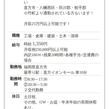
い
直方市・八幡西区・田川郡・鞍手郡
小竹町より通勤されている方もいます！
月収25万円以上可能です！
職種
工場・倉庫・建築・土木・清掃
1,350
時給
円
給与
月収例250,000円以上可能
内訳160Ｈ+残業20時間+各種手当+交通費の
場合
勤務地
福岡県直方市
最寄り駅：直方イオンモール 車10分
勤務時
①8:30～17:30
間
②20:30～5:30
２交代勤務
休日
土日祝
その他、GW・お盆・年末年始の長期休暇
あり。