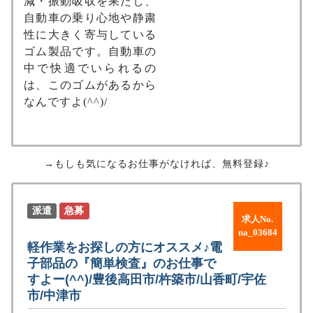
減・振動吸収を果たし、
自動車の乗り心地や静粛
性に大きく寄与している
ゴム製品です。自動車の
中で快適でいられるの
は、このゴムがあるから
なんですよ(^^)/
→もしも気になるお仕事がなければ、無料登録♪
派遣
急募
求人No.
na_03684
軽作業をお探しの方にオススメ♪電
子部品の『簡単検査』のお仕事で
すよー(^^)/豊後高田市/杵築市/山香町/宇佐
市/中津市