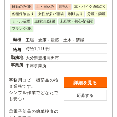
日勤のみOK
土・日休み
週払い
車・バイク通勤OK
各種保険あり
女性が多い職場
制服あり
分煙・禁煙
ミドル活躍
主婦(夫)活躍
未経験・初心者活躍
ブランクOK
職種
工場・倉庫・建築・土木・清掃
1,110
時給
円
給与
勤務地
大分県豊後高田市
事業所
中津事業所
事務用コピー機部品の検
詳細を見る
査業務です。
シンプル作業でどなたで
応募する
も安心♪
◎電子部品の簡単検査の