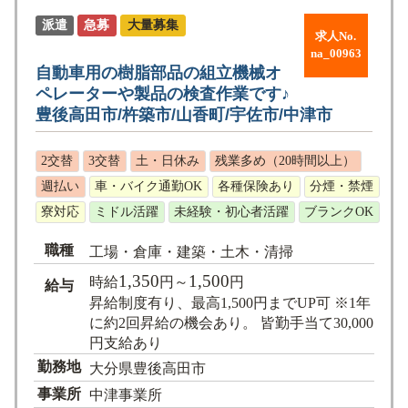
派遣
急募
大量募集
求人No.
na_00963
自動車用の樹脂部品の組立機械オ
ペレーターや製品の検査作業です♪
豊後高田市/杵築市/山香町/宇佐市/中津市
2交替
3交替
土・日休み
残業多め（20時間以上）
週払い
車・バイク通勤OK
各種保険あり
分煙・禁煙
寮対応
ミドル活躍
未経験・初心者活躍
ブランクOK
職種
工場・倉庫・建築・土木・清掃
1,350
1,500
時給
円～
円
給与
昇給制度有り、最高1,500円までUP可 ※1年
に約2回昇給の機会あり。 皆勤手当て30,000
円支給あり
勤務地
大分県豊後高田市
事業所
中津事業所