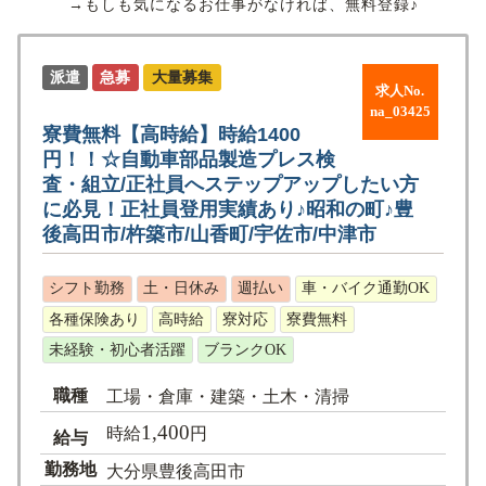
→もしも気になるお仕事がなければ、無料登録♪
派遣
急募
大量募集
求人No.
na_03425
寮費無料【高時給】時給1400
円！！☆自動車部品製造プレス検
査・組立/正社員へステップアップしたい方
に必見！正社員登用実績あり♪昭和の町♪豊
後高田市/杵築市/山香町/宇佐市/中津市
シフト勤務
土・日休み
週払い
車・バイク通勤OK
各種保険あり
高時給
寮対応
寮費無料
未経験・初心者活躍
ブランクOK
職種
工場・倉庫・建築・土木・清掃
1,400
時給
円
給与
勤務地
大分県豊後高田市