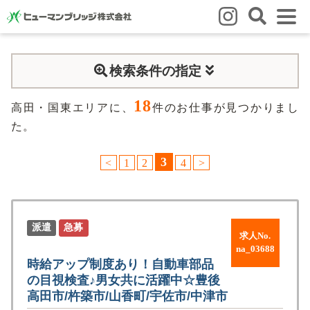
はじめての方
検索条件の指定
はじめての方
3つの強み
いろいろな働き方
Q&A
18
就業までの流れ
HBのイイネ！
高田・国東エリアに、
件のお仕事が見つかりまし
た。
スタッフの方
3
<
1
2
4
>
人材育成
福利厚生
お悩み相談窓口
eラーニング
お友だち紹介キャンペーン
会社概要
派遣
急募
求人No.
会社概要
事業所のご案内
na_03688
時給アップ制度あり！自動車部品
の目視検査♪男女共に活躍中☆豊後
ブログ
高田市/杵築市/山香町/宇佐市/中津市