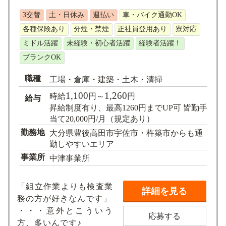
求人検索
3交替
土・日休み
週払い
車・バイク通勤OK
各種保険あり
分煙・禁煙
正社員登用あり
寮対応
ミドル活躍
未経験・初心者活躍
経験者活躍！
ブランクOK
職種
工場・倉庫・建築・土木・清掃
1,100
1,260
時給
円～
円
給与
昇給制度有り、最高1260円までUP可 皆勤手
当て20,000円/月（規定あり）
勤務地
大分県豊後高田市宇佐市・杵築市からも通
勤しやすいエリア
事業所
中津事業所
「組立作業よりも検査業
詳細を見る
務の方が好きなんです」
・・・意外とこういう
応募する
方、多いんです♪