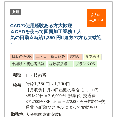
派遣
求人No.
oi_05284
CADの使用経験ある方大歓迎
☆CADを使って図面加工業務！人
気の日勤☆時給1,350 円!!遠方の方も大歓迎
♪
日勤のみOK
土・日・祝日休み
週払い
食堂あり
未経験・初心者活躍
経験者活躍！
ブランクOK
職種
IT・技術系
1,350
1,700
時給
円～
円
給与
【月収例】月20日出勤の場合 ◎1,350円
×8H×20日＝216,000円+残業代+交通費
◎1,700円×8H×20日＝272,000円+残業代+交
通費 ※経験やスキルによって変動あり
勤務地
大分県国東市安岐町