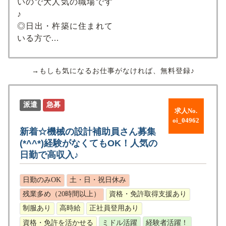
いので大人気の職場です
♪
◎日出・杵築に住まれて
いる方で...
→もしも気になるお仕事がなければ、無料登録♪
派遣
急募
求人No.
oi_04962
新着☆機械の設計補助員さん募集
(*^^*)経験がなくてもOK！人気の
日勤で高収入♪
日勤のみOK
土・日・祝日休み
残業多め（20時間以上）
資格・免許取得支援あり
制服あり
高時給
正社員登用あり
資格・免許を活かせる
ミドル活躍
経験者活躍！