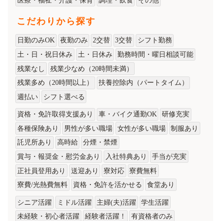
医療・福祉・介護・保育
調理・飲食
その他
こだわりから探す
日勤のみOK
夜勤のみ
2交替
3交替
シフト勤務
土・日・祝日休み
土・日休み
勤務時間・曜日相談可能
残業なし
残業少なめ（20時間未満）
残業多め（20時間以上）
扶養控除内（パートタイム）
週払い
シフト選べる
資格・免許取得支援あり
車・バイク通勤OK
研修充実
各種保険あり
男性が多い職場
女性が多い職場
制服あり
託児所あり
高時給
分煙・禁煙
賞与・報奨金・慰労金あり
入社特典あり
手当が充実
正社員登用あり
送迎あり
寮対応
寮費無料
寮費/光熱費無料
資格・免許を活かせる
食堂あり
シニア活躍
ミドル活躍
主婦(夫)活躍
学生活躍
未経験・初心者活躍
経験者活躍！
有資格者のみ