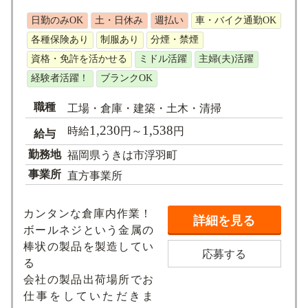
求人検索
日勤のみOK
土・日休み
週払い
車・バイク通勤OK
各種保険あり
制服あり
分煙・禁煙
資格・免許を活かせる
ミドル活躍
主婦(夫)活躍
経験者活躍！
ブランクOK
職種
工場・倉庫・建築・土木・清掃
1,230
1,538
時給
円～
円
給与
勤務地
福岡県うきは市浮羽町
事業所
直方事業所
カンタンな倉庫内作業！
詳細を見る
ボールネジという金属の
棒状の製品を製造してい
応募する
る
会社の製品出荷場所でお
仕事をしていただきま