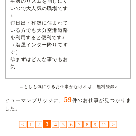
生活のリズムを崩しにく
いので大人気の職場です
♪
◎日出・杵築に住まれて
いる方でも大分空港道路
を利用すると便利です♪
（塩屋インター降りてす
ぐ）
◎まずはどんな事でもお
気...
→もしも気になるお仕事がなければ、無料登録♪
59
ヒューマンブリッジに、
件のお仕事が見つかりま
した。
3
<
1
2
4
5
6
7
8
9
12
>