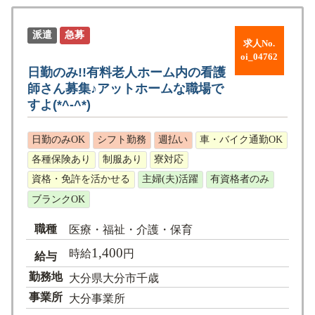
派遣
急募
求人No.
oi_04762
日勤のみ!!有料老人ホーム内の看護
師さん募集♪アットホームな職場で
すよ(*^-^*)
日勤のみOK
シフト勤務
週払い
車・バイク通勤OK
各種保険あり
制服あり
寮対応
資格・免許を活かせる
主婦(夫)活躍
有資格者のみ
ブランクOK
職種
医療・福祉・介護・保育
1,400
時給
円
給与
勤務地
大分県大分市千歳
事業所
大分事業所