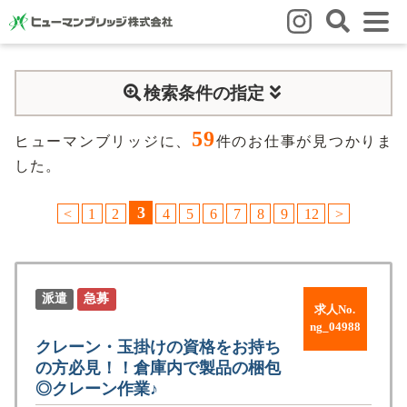
はじめての方
検索条件の指定
はじめての方
3つの強み
いろいろな働き方
Q&A
59
就業までの流れ
HBのイイネ！
ヒューマンブリッジに、
件のお仕事が見つかりま
した。
スタッフの方
3
<
1
2
4
5
6
7
8
9
12
>
人材育成
福利厚生
お悩み相談窓口
eラーニング
お友だち紹介キャンペーン
会社概要
派遣
急募
求人No.
会社概要
事業所のご案内
ng_04988
クレーン・玉掛けの資格をお持ち
の方必見！！倉庫内で製品の梱包
ブログ
◎クレーン作業♪