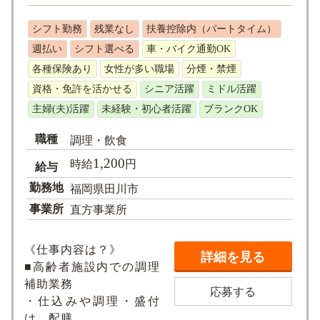
シフト勤務
残業なし
扶養控除内（パートタイム）
週払い
シフト選べる
車・バイク通勤OK
各種保険あり
女性が多い職場
分煙・禁煙
資格・免許を活かせる
シニア活躍
ミドル活躍
主婦(夫)活躍
未経験・初心者活躍
ブランクOK
職種
調理・飲食
1,200
時給
円
給与
勤務地
福岡県田川市
事業所
直方事業所
《仕事内容は？》
詳細を見る
■高齢者施設内での調理
補助業務
応募する
・仕込みや調理・盛付
け、配膳、