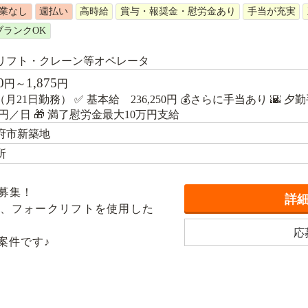
業なし
週払い
高時給
賞与・報奨金・慰労金あり
手当が充実
ブランクOK
リフト・クレーン等オペレータ
0
1,875
円～
円
月21日勤務） ✅ 基本給 236,250円 💰さらに手当あり 🌇 夕勤
00円／日 🎁 満了慰労金最大10万円支給
府市新築地
所
募集！
詳
、フォークリフトを使用した
応
案件です♪