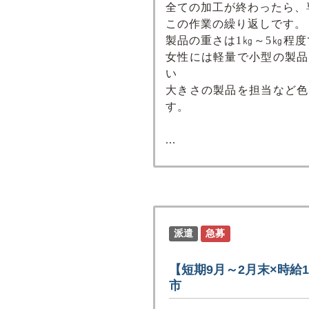
全ての加工が終わったら、
この作業の繰り返しです。
製品の重さは1㎏～5㎏程度
女性には軽量で小型の製品
い
大きさの製品を担当など色
す。
...
派遣
急募
【短期9月～2月末×時給
市