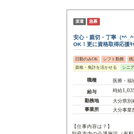
派遣
急募
安心・親切・丁寧（*^
OK！更に資格取得応援ｷｬ
日勤のみOK
シフト勤務
残
資格・免許を活かせる
シニ
職種
医療・福
1,03
時給
給与
勤務地
大分県別
事業所
大分事業
【仕事内容は？】
別府市内の介護施設（有料