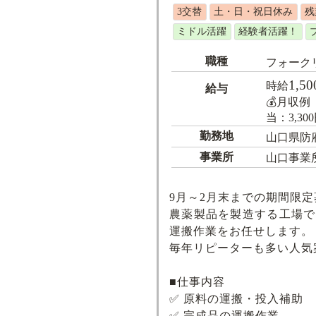
3交替
土・日・祝日休み
残
ミドル活躍
経験者活躍！
職種
フォーク
1,50
時給
給与
💰月収例（
当：3,3
勤務地
山口県防
事業所
山口事業
9月～2月末までの期間限定
農薬製品を製造する工場で
運搬作業をお任せします。
毎年リピーターも多い人気
■仕事内容
✅ 原料の運搬・投入補助
✅ 完成品の運搬作業