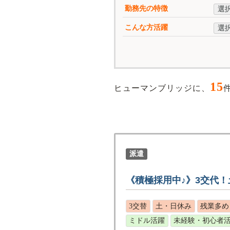
勤務先の特徴
選
こんな方活躍
選
15
ヒューマンブリッジに、
派遣
《積極採用中♪》3交代
3交替
土・日休み
残業多め
ミドル活躍
未経験・初心者