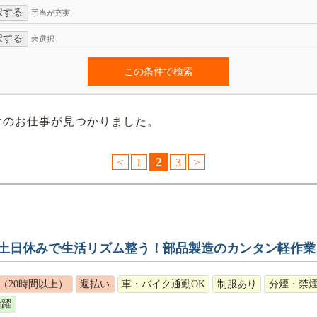
択する
手当が充実
択する
未選択
件のお仕事が見つかりました。
2
<
1
3
>
！土日休みで生活リズム整う！部品製造のカンタン軽作業
（20時間以上）
週払い
車・バイク通勤OK
制服あり
分煙・禁
活躍