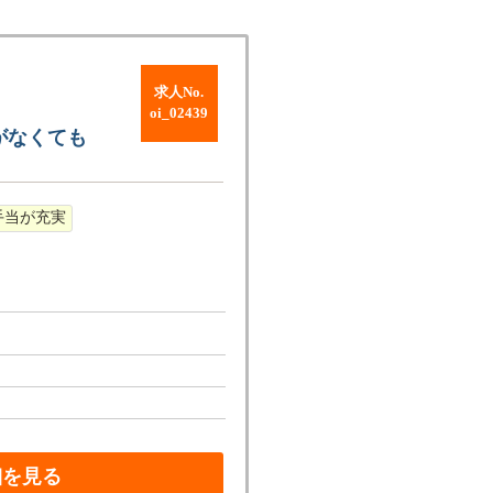
求人No.
oi_02439
がなくても
手当が充実
細を見る