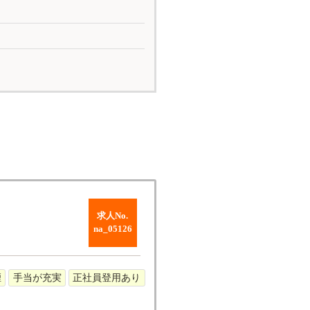
求人No.
na_05126
煙
手当が充実
正社員登用あり