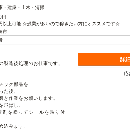
庫・建築・土木・清掃
0
円
万円以上可能 ☆残業が多いので稼ぎたい方にオススメです☆
橋市
所
詳
の製造後処理のお仕事です。
応
チック部品を
った後、
磨き作業をお願いします。
を飛ばし、
着剤を塗ってシールを貼り付
め込みます。