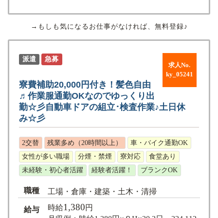
→もしも気になるお仕事がなければ、無料登録♪
派遣
急募
求人No.
ky_05241
寮費補助20,000円付き！髪色自由
♬作業服通勤OKなのでゆっくり出
勤☆彡自動車ドアの組立･検査作業♪土日休
み☆彡
2交替
残業多め（20時間以上）
車・バイク通勤OK
女性が多い職場
分煙・禁煙
寮対応
食堂あり
未経験・初心者活躍
経験者活躍！
ブランクOK
職種
工場・倉庫・建築・土木・清掃
1,380
時給
円
給与