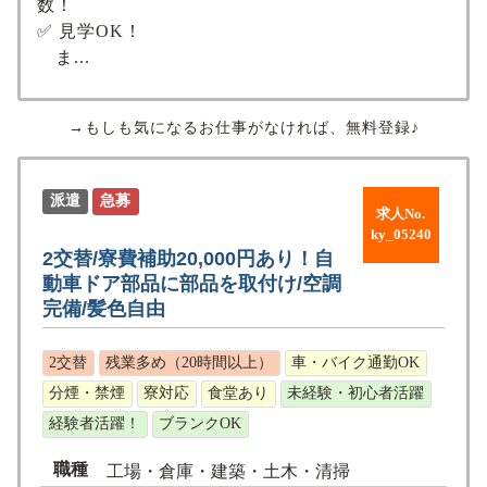
数！
✅ 見学OK！
ま...
→もしも気になるお仕事がなければ、無料登録♪
派遣
急募
求人No.
ky_05240
2交替/寮費補助20,000円あり！自
動車ドア部品に部品を取付け/空調
完備/髪色自由
2交替
残業多め（20時間以上）
車・バイク通勤OK
分煙・禁煙
寮対応
食堂あり
未経験・初心者活躍
経験者活躍！
ブランクOK
職種
工場・倉庫・建築・土木・清掃