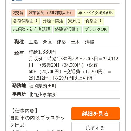
2交替
残業多め（20時間以上）
車・バイク通勤OK
各種保険あり
分煙・禁煙
寮対応
食堂あり
未経験・初心者活躍
経験者活躍！
ブランクOK
職種
工場・倉庫・建築・土木・清掃
1,380
時給
円
給与
月収例：時給1,380円×８H×20.3日＝224,112
円 +残業20H（34,500円）+深夜
60H（20,700円）+交通費（12,200円）＝
291,512円 月収29万円以上可能！
勤務地
福岡県苅田町
事業所
北九州事業所
【仕事内容】
詳細を見る
自動車の内装プラスチッ
ク部品
応募する