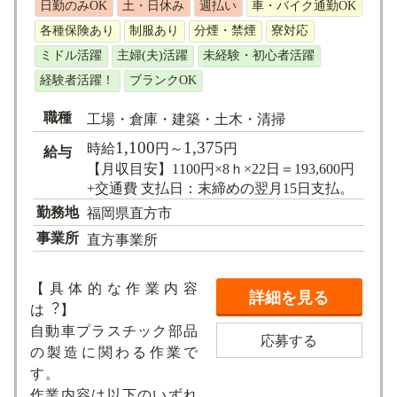
日勤のみOK
土・日休み
週払い
車・バイク通勤OK
求人検索
各種保険あり
制服あり
分煙・禁煙
寮対応
ミドル活躍
主婦(夫)活躍
未経験・初心者活躍
経験者活躍！
ブランクOK
職種
工場・倉庫・建築・土木・清掃
1,100
1,375
時給
円～
円
給与
【月収目安】1100円×8ｈ×22日＝193,600円
+交通費 支払日：末締めの翌月15日支払。
勤務地
福岡県直方市
事業所
直方事業所
【具体的な作業内容
詳細を見る
は︖】
⾃動⾞プラスチック部品
応募する
の製造に関わる作業で
す。
作業内容は以下のいずれ