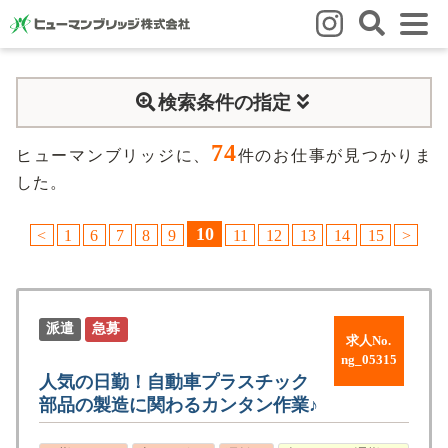
はじめての方
検索条件の指定
はじめての方
3つの強み
いろいろな働き方
Q&A
74
就業までの流れ
HBのイイネ！
ヒューマンブリッジに、
件のお仕事が見つかりま
した。
スタッフの方
10
<
1
6
7
8
9
11
12
13
14
15
>
人材育成
福利厚生
お悩み相談窓口
eラーニング
お友だち紹介キャンペーン
会社概要
派遣
急募
求人No.
会社概要
事業所のご案内
ng_05315
人気の日勤！⾃動⾞プラスチック
部品の製造に関わるカンタン作業♪
ブログ