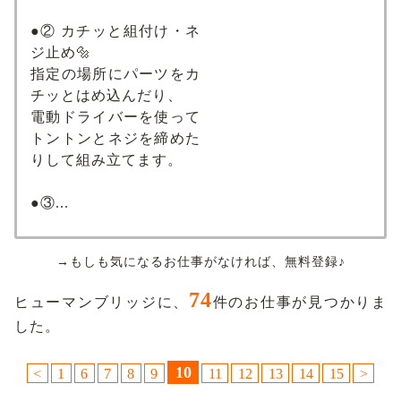
●② カチッと組付け・ネ
ジ止め🔩
指定の場所にパーツをカ
チッとはめ込んだり、
電動ドライバーを使って
トントンとネジを締めた
りして組み立てます。
●③...
→もしも気になるお仕事がなければ、無料登録♪
74
ヒューマンブリッジに、
件のお仕事が見つかりま
した。
10
<
1
6
7
8
9
11
12
13
14
15
>