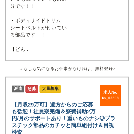
分です！！
・ボディサイドトリム
シートベルトが付いてい
る部品です！！
【どん...
→もしも気になるお仕事がなければ、無料登録♪
派遣
急募
大量募集
求人No.
ky_05308
【月収29万可】遠方からのご応募
も歓迎！社員寮完備＆寮費補助2万
円/月のサポートあり！重いものナシ◎プラ
スチック部品のカチッと簡単組付け＆目視
検査