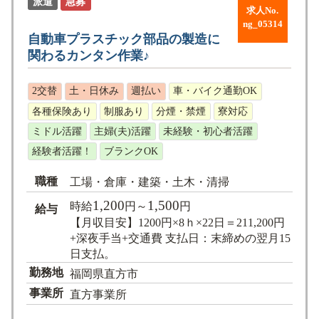
派遣
急募
求人No.
ng_05314
⾃動⾞プラスチック部品の製造に
関わるカンタン作業♪
2交替
土・日休み
週払い
車・バイク通勤OK
各種保険あり
制服あり
分煙・禁煙
寮対応
ミドル活躍
主婦(夫)活躍
未経験・初心者活躍
経験者活躍！
ブランクOK
職種
工場・倉庫・建築・土木・清掃
1,200
1,500
時給
円～
円
給与
【月収目安】1200円×8ｈ×22日＝211,200円
+深夜手当+交通費 支払日：末締めの翌月15
日支払。
勤務地
福岡県直方市
事業所
直方事業所