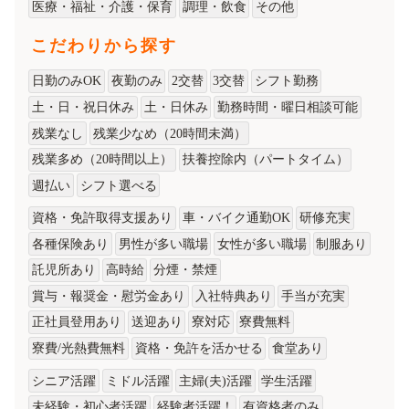
医療・福祉・介護・保育
調理・飲食
その他
こだわりから探す
日勤のみOK
夜勤のみ
2交替
3交替
シフト勤務
土・日・祝日休み
土・日休み
勤務時間・曜日相談可能
残業なし
残業少なめ（20時間未満）
残業多め（20時間以上）
扶養控除内（パートタイム）
週払い
シフト選べる
資格・免許取得支援あり
車・バイク通勤OK
研修充実
各種保険あり
男性が多い職場
女性が多い職場
制服あり
託児所あり
高時給
分煙・禁煙
賞与・報奨金・慰労金あり
入社特典あり
手当が充実
正社員登用あり
送迎あり
寮対応
寮費無料
寮費/光熱費無料
資格・免許を活かせる
食堂あり
シニア活躍
ミドル活躍
主婦(夫)活躍
学生活躍
未経験・初心者活躍
経験者活躍！
有資格者のみ