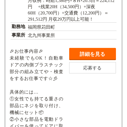
月収例：時給1,380円×８H×20.3日＝224,112
円 +残業20H（34,500円）+深夜
60H（20,700円）+交通費（12,200円）＝
291,512円 月収29万円以上可能！
勤務地
福岡県苅田町
事業所
北九州事業所
🎉お仕事内容🎉
詳細を見る
未経験でもOK！自動車
ドアの内側プラスチック
応募する
部分の組み立てや・検査
をするお仕事です☆彡
具体的には…
①女性でも持てる重さの
部品にネジを取り付け、
機械にセット📦
②小さな部品を電動ドラ
イバーを使ってドアに取