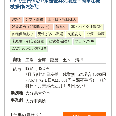
OKで土日休◎♪/水栓金具の製造・簡単な機
求人検索
械操作(2交代）
2交替
シフト勤務
土・日・祝日休み
残業多め（20時間以上）
週払い
車・バイク通勤OK
各種保険あり
男性が多い職場
制服あり
分煙・禁煙
未経験・初心者活躍
経験者活躍！
ブランクOK
OAスキルない方活躍
職種
工場・倉庫・建築・土木・清掃
1,390
時給
円
給与
*月収例*21日稼働、残業無しの場合 1,390円
×7.67Ｈ×2１日=223,881円＋深夜手当） 《給
料日：月末締め翌月１５日払い》
勤務地
大分県大分市
事業所
大分事業所
【仕事内容は？】