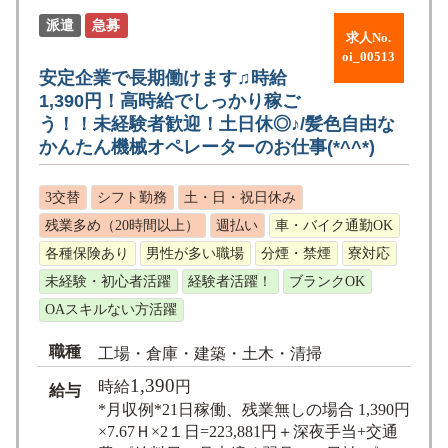
派遣
急募
求人No.
oi_00513
安定企業で長期働けます♫時給
1,390円！高時給でしっかり稼ご
う！！未経験者歓迎！土日休◎♪/髪色自由な
かんたん機械オペレーターのお仕事(*^^*)
3交替
シフト勤務
土・日・祝日休み
残業多め（20時間以上）
週払い
車・バイク通勤OK
各種保険あり
男性が多い職場
分煙・禁煙
寮対応
未経験・初心者活躍
経験者活躍！
ブランクOK
OAスキルない方活躍
職種
工場・倉庫・建築・土木・清掃
1,390
時給
円
給与
*月収例*21日稼働、残業無しの場合 1,390円
×7.67Ｈ×2１日=223,881円＋深夜手当+交通