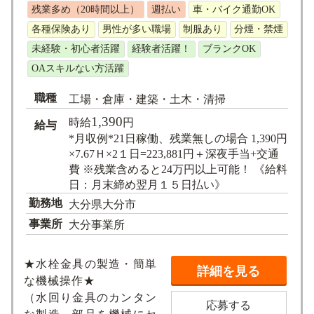
残業多め（20時間以上）
週払い
車・バイク通勤OK
各種保険あり
男性が多い職場
制服あり
分煙・禁煙
未経験・初心者活躍
経験者活躍！
ブランクOK
OAスキルない方活躍
職種
工場・倉庫・建築・土木・清掃
1,390
時給
円
給与
*月収例*21日稼働、残業無しの場合 1,390円
×7.67Ｈ×2１日=223,881円＋深夜手当+交通
費 ※残業含めると24万円以上可能！ 《給料
日：月末締め翌月１５日払い》
勤務地
大分県大分市
事業所
大分事業所
★水栓金具の製造・簡単
詳細を見る
な機械操作★
（水回り金具のカンタン
応募する