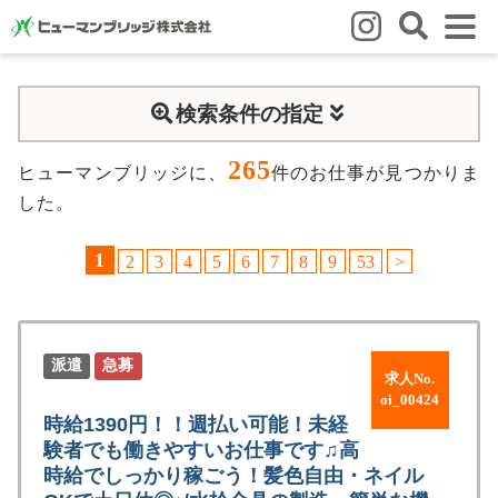
はじめての方
検索条件の指定
はじめての方
3つの強み
いろいろな働き方
Q&A
265
就業までの流れ
HBのイイネ！
ヒューマンブリッジに、
件のお仕事が見つかりま
した。
スタッフの方
1
2
3
4
5
6
7
8
9
53
>
人材育成
福利厚生
お悩み相談窓口
eラーニング
お友だち紹介キャンペーン
会社概要
派遣
急募
求人No.
会社概要
事業所のご案内
oi_00424
時給1390円！！週払い可能！未経
験者でも働きやすいお仕事です♫高
ブログ
時給でしっかり稼ごう！髪色自由・ネイル