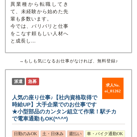
異業種から転職してき
て、未経験から始めた先
輩も多数います。
今では、バリバリと仕事
をこなす頼もしい⼈材へ
と成⻑し...
→もしも気になるお仕事がなければ、無料登録♪
派遣
急募
求人No.
oi_01262
人気の座り仕事♪【社内資格取得で
時給UP】大手企業でのお仕事です
★小型部品のカンタン組立て作業！駅チカ
で電車通勤もOK(*^^*)
日勤のみOK
土・日休み
週払い
車・バイク通勤OK