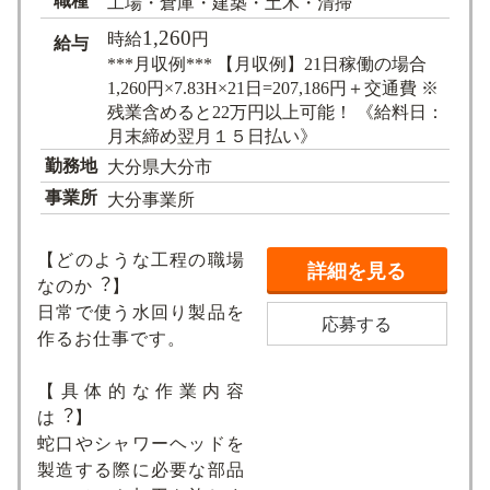
職種
工場・倉庫・建築・土木・清掃
1,260
時給
円
給与
***月収例*** 【月収例】21日稼働の場合
1,260円×7.83H×21日=207,186円＋交通費 ※
残業含めると22万円以上可能！ 《給料日：
月末締め翌月１５日払い》
勤務地
大分県大分市
事業所
大分事業所
【どのような⼯程の職場
詳細を見る
なのか︖】
日常で使う水回り製品を
応募する
作るお仕事です。
【具体的な作業内容
は︖】
蛇口やシャワーヘッドを
製造する際に必要な部品