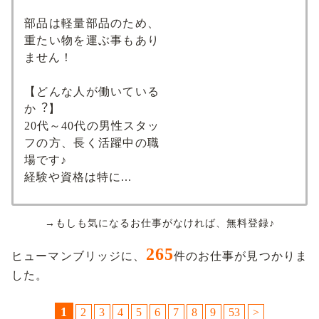
部品は軽量部品のため、
重たい物を運ぶ事もあり
ません！
【どんな⼈が働いている
か︖】
20代～40代の男性スタッ
フの方、長く活躍中の職
場です♪
経験や資格は特に...
→もしも気になるお仕事がなければ、無料登録♪
265
ヒューマンブリッジに、
件のお仕事が見つかりま
した。
1
2
3
4
5
6
7
8
9
53
>