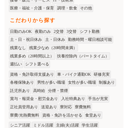
接客・販売・サービス
IT・技術系
医療・福祉・介護・保育
調理・飲食
その他
こだわりから探す
日勤のみOK
夜勤のみ
2交替
3交替
シフト勤務
土・日・祝日休み
土・日休み
勤務時間・曜日相談可能
残業なし
残業少なめ（20時間未満）
残業多め（20時間以上）
扶養控除内（パートタイム）
週払い
シフト選べる
資格・免許取得支援あり
車・バイク通勤OK
研修充実
各種保険あり
男性が多い職場
女性が多い職場
制服あり
託児所あり
高時給
分煙・禁煙
賞与・報奨金・慰労金あり
入社特典あり
手当が充実
正社員登用あり
送迎あり
寮対応
寮費無料
寮費/光熱費無料
資格・免許を活かせる
食堂あり
シニア活躍
ミドル活躍
主婦(夫)活躍
学生活躍