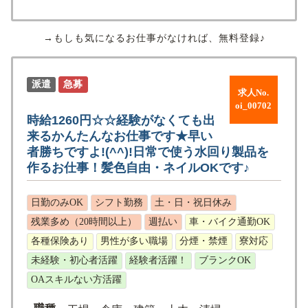
→もしも気になるお仕事がなければ、無料登録♪
派遣
急募
求人No.
oi_00702
時給1260円☆☆経験がなくても出
来るかんたんなお仕事です★早い
者勝ちですよ!(^^)!日常で使う水回り製品を
作るお仕事！髪色自由・ネイルOKです♪
日勤のみOK
シフト勤務
土・日・祝日休み
残業多め（20時間以上）
週払い
車・バイク通勤OK
各種保険あり
男性が多い職場
分煙・禁煙
寮対応
未経験・初心者活躍
経験者活躍！
ブランクOK
OAスキルない方活躍