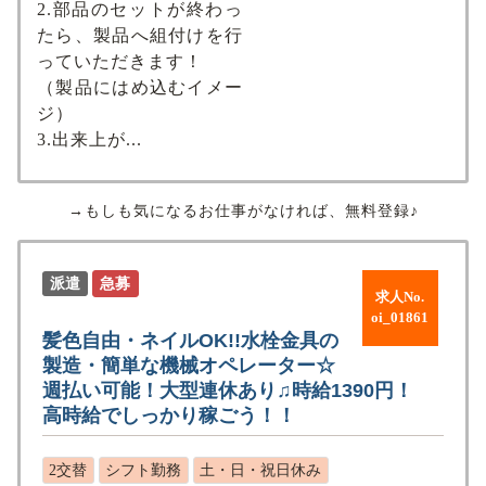
2.部品のセットが終わっ
たら、製品へ組付けを行
っていただきます！
（製品にはめ込むイメー
ジ）
3.出来上が...
→もしも気になるお仕事がなければ、無料登録♪
派遣
急募
求人No.
oi_01861
髪色自由・ネイルOK!!水栓金具の
製造・簡単な機械オペレーター☆
週払い可能！大型連休あり♫時給1390円！
高時給でしっかり稼ごう！！
2交替
シフト勤務
土・日・祝日休み