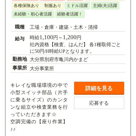
各種保険あり
制服あり
ミドル活躍
主婦(夫)活躍
未経験・初心者活躍
経験者活躍！
職種
工場・倉庫・建築・土木・清掃
1,100
1,200
時給
円～
円
給与
社内資格【検査、はんだ】 各1種取得ごと
に50円/H時給UPとなります。
勤務地
大分県別府市亀川内かまど
事業所
大分事業所
キレイな職場環境の中で
詳細を見る
小型スイッチ部品（片手
に乗るサイズ）のカンタ
応募する
ンな組立や検査業務を行
っていただきます☆
空調完備の【座り作業】
♪♪