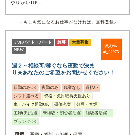
やりがいUP...
→もしも気になるお仕事がなければ、無料登録♪
アルバイト・パート
急募
大量募集
求人No.
NEW
oi_02973
週２～相談可/稼ぐなら夜勤で決ま
り★あなたのご希望をお聞かせください！
日勤のみOK
夜勤のみ
残業なし
週払い
シフト選べる
資格・免許取得支援あり
車・バイク通勤OK
研修充実
分煙・禁煙
主婦(夫)活躍
未経験・初心者活躍
経験者活躍！
ブランクOK
職種
医療・福祉・介護・保育