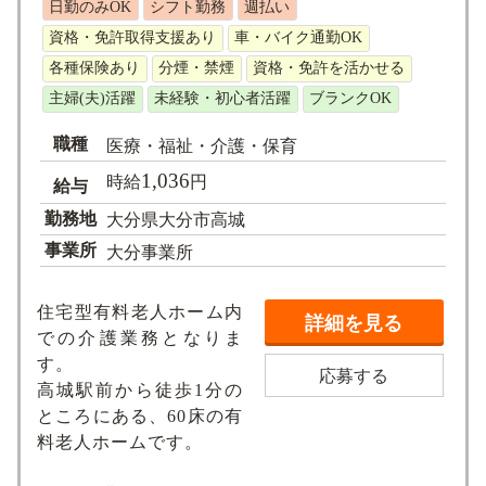
日勤のみOK
シフト勤務
週払い
求人検索
資格・免許取得支援あり
車・バイク通勤OK
各種保険あり
分煙・禁煙
資格・免許を活かせる
主婦(夫)活躍
未経験・初心者活躍
ブランクOK
職種
医療・福祉・介護・保育
1,036
時給
円
給与
勤務地
大分県大分市高城
事業所
大分事業所
住宅型有料老人ホーム内
詳細を見る
での介護業務となりま
す。
応募する
高城駅前から徒歩1分の
ところにある、60床の有
料老人ホームです。