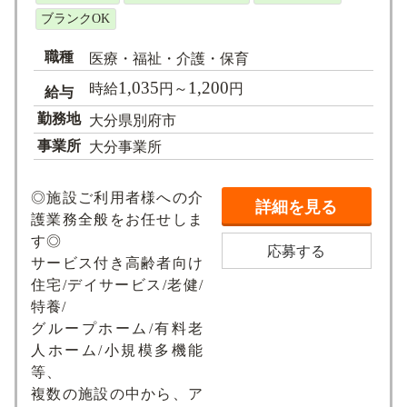
ブランクOK
職種
医療・福祉・介護・保育
1,035
1,200
時給
円～
円
給与
勤務地
大分県別府市
事業所
大分事業所
◎施設ご利用者様への介
詳細を見る
護業務全般をお任せしま
す◎
応募する
サービス付き高齢者向け
住宅/デイサービス/老健/
特養/
グループホーム/有料老
人ホーム/小規模多機能
等、
複数の施設の中から、ア