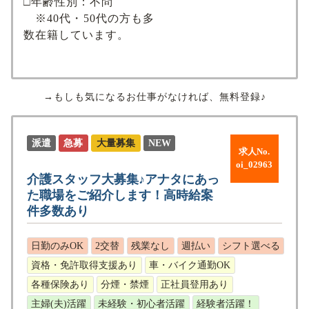
□年齢性別：不問
※40代・50代の方も多
数在籍しています。
→もしも気になるお仕事がなければ、無料登録♪
派遣
急募
大量募集
NEW
求人No.
oi_02963
介護スタッフ大募集♪アナタにあっ
た職場をご紹介します！高時給案
件多数あり
日勤のみOK
2交替
残業なし
週払い
シフト選べる
資格・免許取得支援あり
車・バイク通勤OK
各種保険あり
分煙・禁煙
正社員登用あり
主婦(夫)活躍
未経験・初心者活躍
経験者活躍！