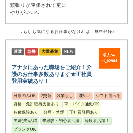
頑張りが評価されて更に
やりがいUP...
→もしも気になるお仕事がなければ、無料登録♪
派遣
急募
大量募集
NEW
求人No.
oi_02964
アナタにあった職場をご紹介！介
護のお仕事多数あります★正社員
登用実績あり！
日勤のみOK
2交替
残業なし
週払い
シフト選べる
資格・免許取得支援あり
車・バイク通勤OK
各種保険あり
分煙・禁煙
正社員登用あり
主婦(夫)活躍
未経験・初心者活躍
経験者活躍！
ブランクOK