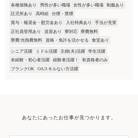
各種保険あり
男性が多い職場
女性が多い職場
制服あり
託児所あり
高時給
分煙・禁煙
賞与・報奨金・慰労金あり
入社特典あり
手当が充実
正社員登用あり
送迎あり
寮対応
寮費無料
寮費/光熱費無料
資格・免許を活かせる
食堂あり
シニア活躍
ミドル活躍
主婦(夫)活躍
学生活躍
未経験・初心者活躍
経験者活躍！
有資格者のみ
ブランクOK
OAスキルない方活躍
あなたにあったお仕事が見つかります。