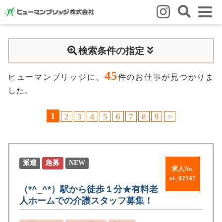
はじめての方
検索条件の指定
はじめての方
3つの強み
いろいろな働き方
Q&A
45
就業までの流れ
HBのイイネ！
ヒューマンブリッジに、
件のお仕事が見つかりま
した。
スタッフの方
1
2
3
4
5
6
7
8
9
>
人材育成
福利厚生
お悩み相談窓口
eラーニング
お友だち紹介キャンペーン
会社概要
派遣
急募
NEW
求人No.
会社概要
事業所のご案内
oi_02547
（*^_^*）駅から徒歩１分★有料老
人ホームでの介護スタッフ募集！
ブログ