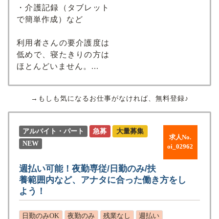
・介護記録（タブレット
で簡単作成）など
利用者さんの要介護度は
低めで、寝たきりの方は
ほとんどいません。...
→もしも気になるお仕事がなければ、無料登録♪
アルバイト・パート
急募
大量募集
求人No.
NEW
oi_02962
週払い可能！夜勤専従/日勤のみ/扶
養範囲内など、アナタに合った働き方をし
よう！
日勤のみOK
夜勤のみ
残業なし
週払い