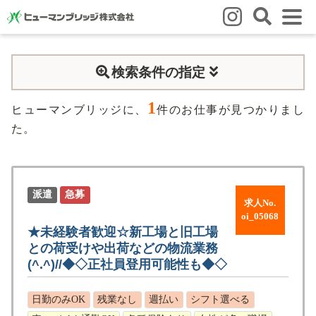
はじめての方
検索条件の指定
はじめての方
3つの強み
いろいろな働き方
Q&A
1
就業までの流れ
HBのイイネ！
ヒューマンブリッジに、
件のお仕事が見つかりまし
た。
スタッフの方
人材育成
福利厚生
お悩み相談窓口
eラーニング
お友だち紹介キャンペーン
派遣
急募
求人No.
oi_05068
会社概要
★未経験者歓迎☆新工場と旧工場
との荷受けや出荷などの物流業務
会社概要
事業所のご案内
(^.^)//◆◇正社員登用可能性も◆◇
ブログ
日勤のみOK
残業なし
週払い
シフト選べる