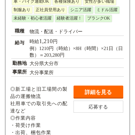
車・バイク通勤OK
各種保険あり
女性が多い職場
求人検索
制服あり
正社員登用あり
シニア活躍
ミドル活躍
未経験・初心者活躍
経験者活躍！
ブランクOK
職種
物流・配送・ドライバー
1,210
時給
円
給与
例）1210円（時給）×8H（時間）×21日（日
数）＝203,280円
勤務地
大分県大分市
事業所
大分事業所
◎新工場と旧工場間の製
詳細を見る
品の運搬物流
社用車での取引先への配
応募する
達など
◎作業内容
・荷受け作業
・出荷、梱包作業