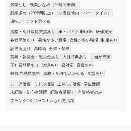
残業なし
残業少なめ（20時間未満）
残業多め（20時間以上）
扶養控除内（パートタイム）
週払い
シフト選べる
資格・免許取得支援あり
車・バイク通勤OK
研修充実
各種保険あり
男性が多い職場
女性が多い職場
制服あり
託児所あり
高時給
分煙・禁煙
賞与・報奨金・慰労金あり
入社特典あり
手当が充実
正社員登用あり
送迎あり
寮対応
寮費無料
寮費/光熱費無料
資格・免許を活かせる
食堂あり
シニア活躍
ミドル活躍
主婦(夫)活躍
学生活躍
未経験・初心者活躍
経験者活躍！
有資格者のみ
ブランクOK
OAスキルない方活躍