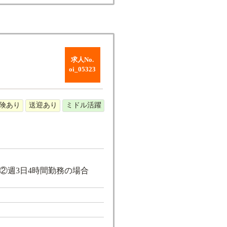
求人No.
oi_05323
険あり
送迎あり
ミドル活躍
通費 ②週3日4時間勤務の場合