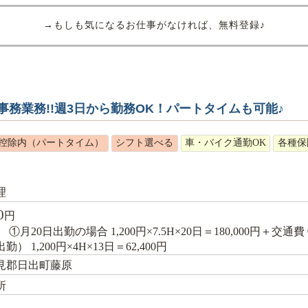
→もしも気になるお仕事がなければ、無料登録♪
務業務!!週3日から勤務OK！パートタイムも可能♪
控除内（パートタイム）
シフト選べる
車・バイク通勤OK
各種保
理
0
円
 ①月20日出勤の場合 1,200円×7.5H×20日＝180,000円＋交
勤） 1,200円×4H×13日＝62,400円
見郡日出町藤原
所