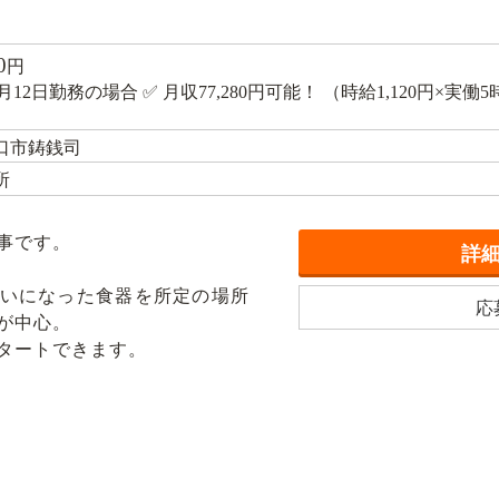
0
円
 月12日勤務の場合 ✅ 月収77,280円可能！ （時給1,120円×実働
口市鋳銭司
所
事です。
詳
いになった食器を所定の場所
応
が中心。
タートできます。