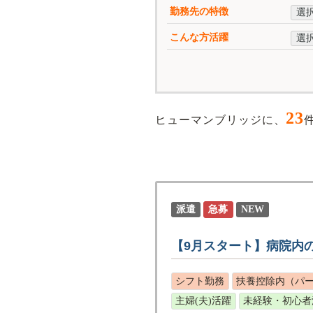
勤務先の特徴
選
こんな方活躍
選
23
ヒューマンブリッジに、
派遣
急募
NEW
【9月スタート】病院内
シフト勤務
扶養控除内（パ
主婦(夫)活躍
未経験・初心者