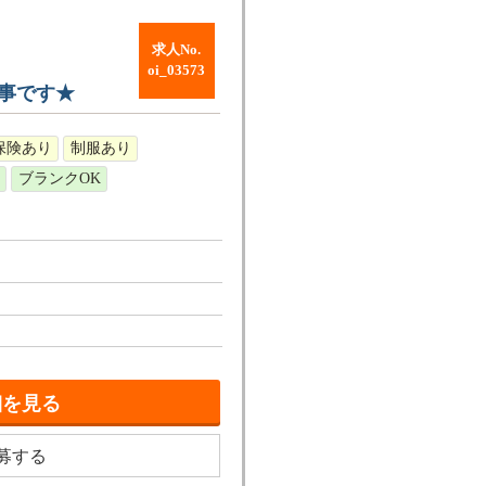
求人No.
oi_03573
事です★
保険あり
制服あり
ブランクOK
細を見る
募する