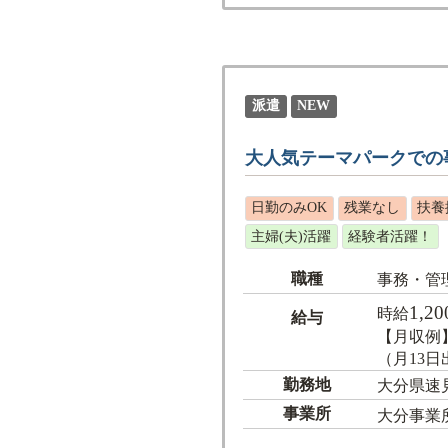
派遣
NEW
大人気テーマパークでの事
日勤のみOK
残業なし
扶養
主婦(夫)活躍
経験者活躍！
職種
事務・管
1,20
時給
給与
【月収例】
（月13日出
勤務地
大分県速
事業所
大分事業