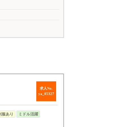
求人No.
ya_05327
制服あり
ミドル活躍