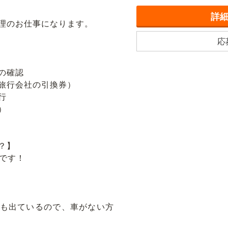
詳
理のお仕事になります。
応
の確認
旅行会社の引換券）
行
）
？】
中です！
も出ているので、車がない方