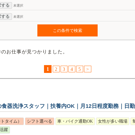
択する
未選択
択する
未選択
件のお仕事が見つかりました。
1
2
3
4
5
>
の食器洗浄スタッフ｜扶養内OK｜月12日程度勤務｜日勤
ートタイム）
シフト選べる
車・バイク通勤OK
女性が多い職場
活躍