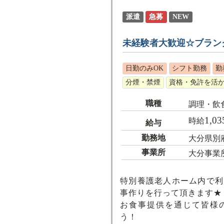
派遣
急募
NEW
未経験者大歓迎☆ブラン
日勤のみOK
シフト勤務
勤
分煙・禁煙
資格・免許を活
職種
調理・飲
1,03
時給
給与
勤務地
大分県別
事業所
大分事業
特別養護老人ホーム内で利
事作りを行って頂きます★
お食事提供を通じて皆様
う！