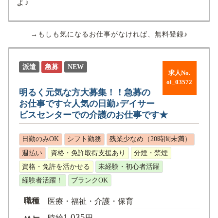
よ♪
→もしも気になるお仕事がなければ、無料登録♪
派遣
急募
NEW
求人No.
oi_03572
明るく元気な方大募集！！急募の
お仕事です☆人気の日勤♪デイサー
ビスセンターでの介護のお仕事です★
日勤のみOK
シフト勤務
残業少なめ（20時間未満）
週払い
資格・免許取得支援あり
分煙・禁煙
資格・免許を活かせる
未経験・初心者活躍
経験者活躍！
ブランクOK
職種
医療・福祉・介護・保育
1,035
時給
円