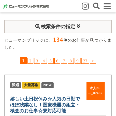
はじめての方
検索条件の指定
はじめての方
3つの強み
いろいろな働き方
Q&A
134
就業までの流れ
HBのイイネ！
ヒューマンブリッジに、
件のお仕事が見つかりま
した。
スタッフの方
1
2
3
4
5
6
7
8
9
27
>
人材育成
福利厚生
お悩み相談窓口
eラーニング
お友だち紹介キャンペーン
会社概要
派遣
大量募集
NEW
求人No.
会社概要
事業所のご案内
oi_02465
嬉しい土日祝休み☆人気の日勤で
ほぼ残業なし！医療機器の組立・
ブログ
検査のお仕事☆寮対応可能