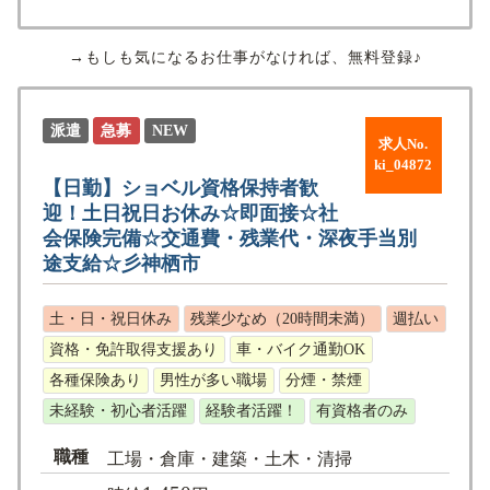
→もしも気になるお仕事がなければ、無料登録♪
派遣
急募
NEW
求人No.
ki_04872
【日勤】ショベル資格保持者歓
迎！土日祝日お休み☆即面接☆社
会保険完備☆交通費・残業代・深夜手当別
途支給☆彡神栖市
土・日・祝日休み
残業少なめ（20時間未満）
週払い
資格・免許取得支援あり
車・バイク通勤OK
各種保険あり
男性が多い職場
分煙・禁煙
未経験・初心者活躍
経験者活躍！
有資格者のみ
職種
工場・倉庫・建築・土木・清掃