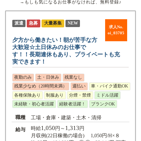
→もしも気になるお仕事がなければ、無料登録♪
派遣
急募
大量募集
NEW
求人No.
oi_03705
夕方から働きたい！朝が苦手な方
大歓迎☆土日休みのお仕事で
す！！長期連休もあり、プライベートも充
実できます！
夜勤のみ
土・日休み
残業なし
残業少なめ（20時間未満）
週払い
車・バイク通勤OK
各種保険あり
制服あり
分煙・禁煙
ミドル活躍
未経験・初心者活躍
経験者活躍！
ブランクOK
職種
工場・倉庫・建築・土木・清掃
1,050
1,313
時給
円～
円
給与
月収例(22日稼働の場合) 1,050円/H×８