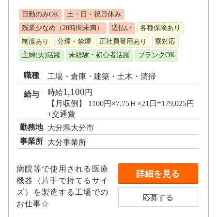
求人検索
日勤のみOK
土・日・祝日休み
残業少なめ（20時間未満）
週払い
各種保険あり
制服あり
分煙・禁煙
正社員登用あり
寮対応
主婦(夫)活躍
未経験・初心者活躍
ブランクOK
職種
工場・倉庫・建築・土木・清掃
1,100
時給
円
給与
【月収例】 1100円×7.75Ｈ×21日=179,025円
+交通費
勤務地
大分県大分市
事業所
大分事業所
病院等で使用される医療
詳細を見る
機器（片手で持てるサイ
ズ）を製造する工場での
応募する
お仕事☆