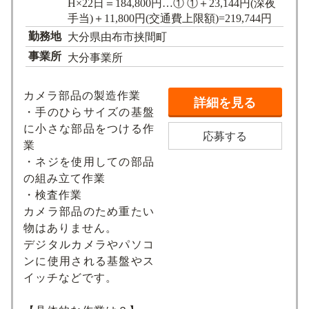
H×22日＝184,800円…① ①＋23,144円(深夜
手当)＋11,800円(交通費上限額)=219,744円
勤務地
大分県由布市挟間町
事業所
大分事業所
カメラ部品の製造作業
詳細を見る
・手のひらサイズの基盤
に小さな部品をつける作
応募する
業
・ネジを使用しての部品
の組み立て作業
・検査作業
カメラ部品のため重たい
物はありません。
デジタルカメラやパソコ
ンに使用される基盤やス
イッチなどです。