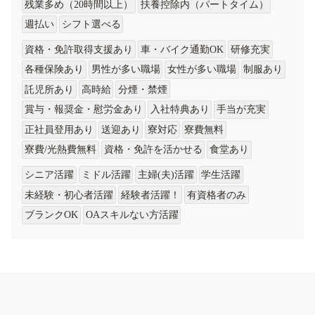
残業多め（20時間以上）
扶養控除内（パートタイム）
週払い
シフト選べる
資格・免許取得支援あり
車・バイク通勤OK
研修充実
各種保険あり
男性が多い職場
女性が多い職場
制服あり
託児所あり
高時給
分煙・禁煙
賞与・報奨金・慰労金あり
入社特典あり
手当が充実
正社員登用あり
送迎あり
寮対応
寮費無料
寮費/光熱費無料
資格・免許を活かせる
食堂あり
シニア活躍
ミドル活躍
主婦(夫)活躍
学生活躍
未経験・初心者活躍
経験者活躍！
有資格者のみ
ブランクOK
OAスキルない方活躍