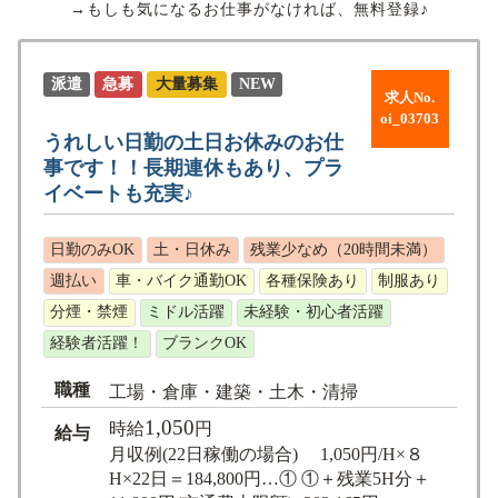
→もしも気になるお仕事がなければ、無料登録♪
派遣
急募
大量募集
NEW
求人No.
oi_03703
うれしい日勤の土日お休みのお仕
事です！！長期連休もあり、プラ
イベートも充実♪
日勤のみOK
土・日休み
残業少なめ（20時間未満）
週払い
車・バイク通勤OK
各種保険あり
制服あり
分煙・禁煙
ミドル活躍
未経験・初心者活躍
経験者活躍！
ブランクOK
職種
工場・倉庫・建築・土木・清掃
1,050
時給
円
給与
月収例(22日稼働の場合) 1,050円/H×８
H×22日＝184,800円…① ①＋残業5H分＋