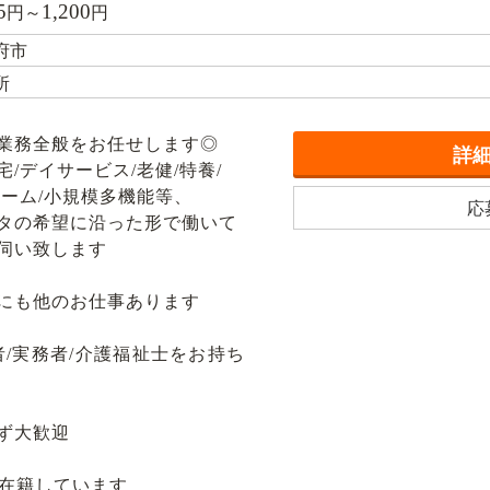
5
1,200
円～
円
府市
所
業務全般をお任せします◎
詳
/デイサービス/老健/特養/
ーム/小規模多機能等、
応
タの希望に沿った形で働いて
伺い致します
にも他のお仕事あります
/実務者/介護福祉士をお持ち
ず大歓迎
数在籍しています