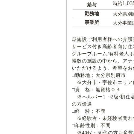
1,03
時給
給与
勤務地
大分県別
事業所
大分事業
◎施設ご利用者様への介護
サービス付き高齢者向け住宅
グループホーム/有料老人ホ
複数の施設の中から、アナ
いただけるよう、希望をお
□勤務地：大分県別府市
※大分市・宇佐市エリア
□資 格：無資格ＯＫ
※ヘルパー1・2級/初任者
の方優遇
□経 験：不問
※経験者・未経験者問わ
□年齢性別：不問
※40代・50代の方も多