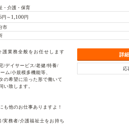
祉・介護・保育
6
1,100
円～
円
分市
所
介護業務全般をお任せします
詳
/デイサービス/老健/特養/
応
ーム/小規模多機能等、
タの希望に沿った形で働いて
伺い致します。
にも他のお仕事ありますよ！
/実務者/介護福祉士をお持ち