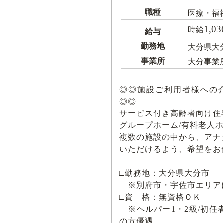
職種
医療・福
1,03
時給
給与
勤務地
大分県大
事業所
大分事業
◎◎施設ご利用者様への
◎◎
サービス付き高齢者向け住宅
グループホーム/有料老人ホ
複数の施設の中から、アナ
いただけるよう、希望をお
□勤務地：大分県大分市
※別府市・宇佐市エリア
□資 格：無資格ＯＫ
※ヘルパー1・2級/初任者
の方優遇。