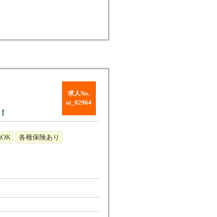
求人No.
oi_02964
！
OK
各種保険あり