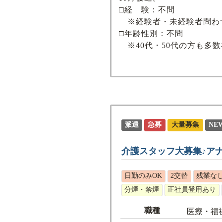
□経 験：不問
※経験者・未経験者問わ
□年齢性別：不問
※40代・50代の方も多
派遣
急募
大量募集
NE
介護スタッフ大募集♪ア
日勤のみOK
2交替
残業な
分煙・禁煙
正社員登用あり
職種
医療・福