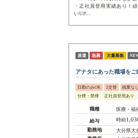
・正社員登用実績あり！頑
いUP...
派遣
急募
大量募集
NE
アナタにあった職場をご
日勤のみOK
2交替
残業な
分煙・禁煙
正社員登用あり
職種
医療・福
1,03
時給
給与
勤務地
大分県大