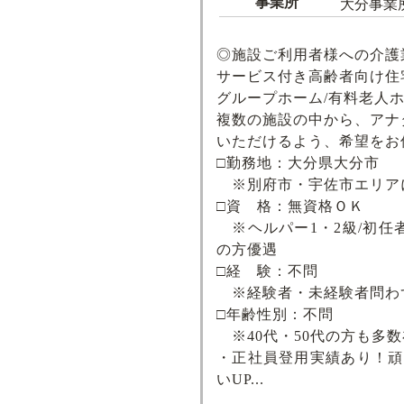
事業所
大分事業
◎施設ご利用者様への介護
サービス付き高齢者向け住宅
グループホーム/有料老人ホ
複数の施設の中から、アナ
いただけるよう、希望をお
□勤務地：大分県大分市
※別府市・宇佐市エリア
□資 格：無資格ＯＫ
※ヘルパー1・2級/初任者
の方優遇
□経 験：不問
※経験者・未経験者問わ
□年齢性別：不問
※40代・50代の方も多
・正社員登用実績あり！頑
いUP...