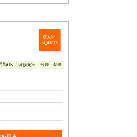
求人No.
oi_02973
通勤OK
研修充実
分煙・禁煙
細を見る