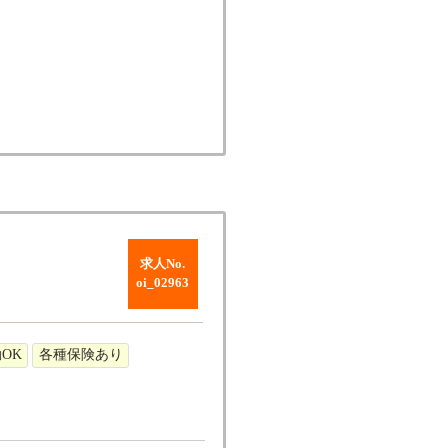
求人No.
oi_02963
OK
各種保険あり