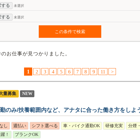
択する
未選択
択する
未選択
件のお仕事が見つかりました。
1
2
3
4
5
6
7
8
9
11
>
大量募集
NEW
日勤のみ/扶養範囲内など、アナタに合った働き方をしよ
なし
週払い
シフト選べる
車・バイク通勤OK
研修充実
分煙
活躍！
ブランクOK