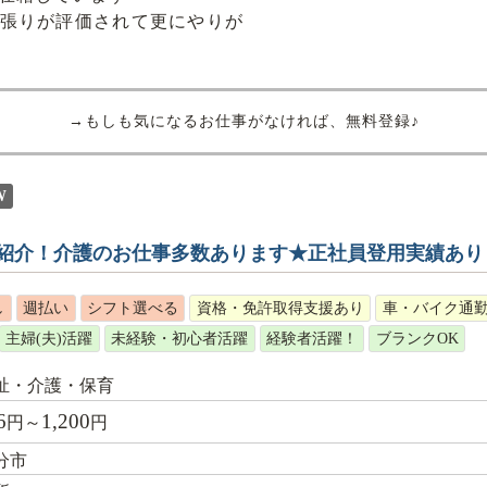
張りが評価されて更にやりが
→もしも気になるお仕事がなければ、無料登録♪
W
紹介！介護のお仕事多数あります★正社員登用実績あり
し
週払い
シフト選べる
資格・免許取得支援あり
車・バイク通勤
主婦(夫)活躍
未経験・初心者活躍
経験者活躍！
ブランクOK
祉・介護・保育
6
1,200
円～
円
分市