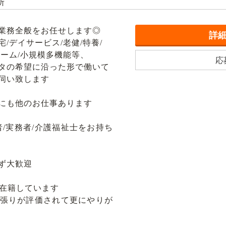
所
業務全般をお任せします◎
詳
/デイサービス/老健/特養/
ーム/小規模多機能等、
応
タの希望に沿った形で働いて
伺い致します
にも他のお仕事あります
/実務者/介護福祉士をお持ち
ず大歓迎
数在籍しています
張りが評価されて更にやりが