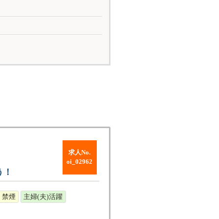
求人No.
oi_02962
う！
・禁煙
主婦(夫)活躍