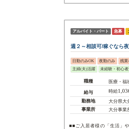
アルバイト・パート
急募
週２～相談可/稼ぐなら
日勤のみOK
夜勤のみ
残業
主婦(夫)活躍
未経験・初心者
職種
医療・福
1,03
時給
給与
勤務地
大分県大
事業所
大分事業
■■ご入居者様の「生活」