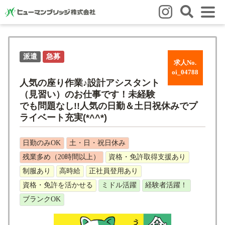
はじめての方
派遣
急募
はじめての方
3つの強み
いろいろな働き方
Q&A
求人No.
oi_04788
就業までの流れ
HBのイイネ！
人気の座り作業♪設計アシスタント
（見習い）のお仕事です！未経験
スタッフの方
でも問題なし!!人気の日勤＆土日祝休みでプ
ライベート充実(*^^*)
人材育成
福利厚生
お悩み相談窓口
eラーニング
お友だち紹介キャンペーン
日勤のみOK
土・日・祝日休み
残業多め（20時間以上）
資格・免許取得支援あり
会社概要
制服あり
高時給
正社員登用あり
会社概要
事業所のご案内
資格・免許を活かせる
ミドル活躍
経験者活躍！
ブランクOK
ブログ