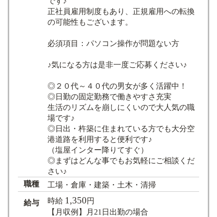
です♪
正社員雇用制度もあり、正規雇用への転換
の可能性もございます。
必須項目：パソコン操作が問題ない方
♪気になる方は是非一度ご応募ください♪
◎２０代～４０代の男女が多く活躍中！
◎日勤の固定勤務で働きやすさ充実
生活のリズムを崩しにくいので大人気の職
場です♪
◎日出・杵築に住まれている方でも大分空
港道路を利用すると便利です♪
（塩屋インター降りてすぐ）
◎まずはどんな事でもお気軽にご相談くだ
さい♪
職種
工場・倉庫・建築・土木・清掃
1,350
時給
円
給与
【月収例】月21日出勤の場合