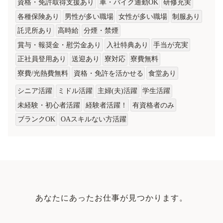
資格・免許取得支援あり
車・バイク通勤OK
研修充実
各種保険あり
男性が多い職場
女性が多い職場
制服あり
託児所あり
高時給
分煙・禁煙
賞与・報奨金・慰労金あり
入社特典あり
手当が充実
正社員登用あり
送迎あり
寮対応
寮費無料
寮費/光熱費無料
資格・免許を活かせる
食堂あり
シニア活躍
ミドル活躍
主婦(夫)活躍
学生活躍
未経験・初心者活躍
経験者活躍！
有資格者のみ
ブランクOK
OAスキルない方活躍
あなたにあったお仕事が見つかります。