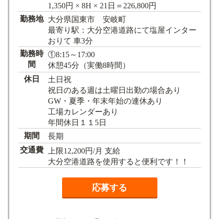
1,350円 × 8H × 21日＝226,800円
勤務地
大分県国東市 安岐町
最寄り駅：大分空港道路にて塩屋インター
おりて 車3分
勤務時
①8:15～17:00
間
休憩45分（実働8時間）
休日
土日祝
祝日のある週は土曜日出勤の場合あり
GW・夏季・年末年始の連休あり
工場カレンダーあり
年間休日１１5日
期間
長期
交通費
上限12,200円/月 支給
大分空港道路を使用すると便利です！！
応募する