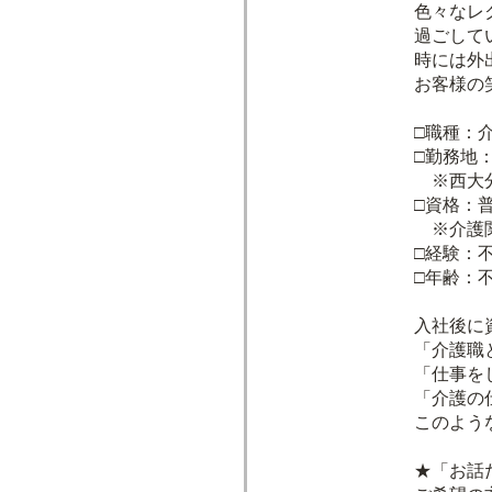
色々なレ
過ごして
時には外
お客様の
□職種：
□勤務地
※西大分
□資格：
※介護関
□経験：
□年齢：不
入社後に
「介護職
「仕事を
「介護の
このよう
★「お話