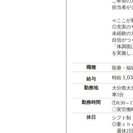
ご希望の
担当者が
≪ここが
◎充実の
未経験の
自信がつ
「体調面
を実施し
職種
医療・福
1,0
時給
給与
勤務地
大分県大
車5分
勤務時間
①8:30～17
〇実労働
休日
シフト制
◎要ｃｈ
週休2日