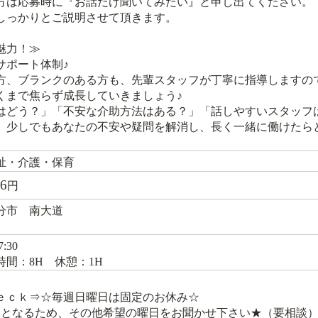
方は応募時に『お話だけ聞いてみたい』と申し出てください
しっかりとご説明させて頂きます。
魅力！≫
サポート体制♪
方、ブランクのある方も、先輩スタッフが丁寧に指導しますの
くまで焦らず成長していきましょう♪
はどう？」「不安な介助方法はある？」「話しやすいスタッフ
、少しでもあなたの不安や疑問を解消し、長く一緒に働けたら
祉・介護・保育
36
円
分市 南大道
:30
時間：8H 休憩：1H
ｅｃｋ⇒☆毎週日曜日は固定のお休み☆
となるため、その他希望の曜日をお聞かせ下さい★（要相談