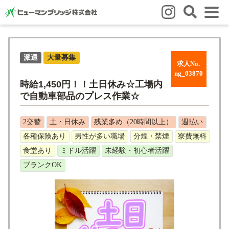
はじめての方
派遣
大量募集
はじめての方
3つの強み
いろいろな働き方
Q&A
求人No.
ng_03870
就業までの流れ
HBのイイネ！
時給1,450円！！土日休み☆工場内
で自動車部品のプレス作業☆
スタッフの方
人材育成
福利厚生
お悩み相談窓口
eラーニング
2交替
土・日休み
残業多め（20時間以上）
週払い
各種保険あり
男性が多い職場
分煙・禁煙
寮費無料
お友だち紹介キャンペーン
食堂あり
ミドル活躍
未経験・初心者活躍
会社概要
ブランクOK
会社概要
事業所のご案内
ブログ