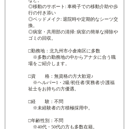
など。
◎移動のサポート: 車椅子での移動介助や歩
行の付き添い
◎ベッドメイク: 退院時や定期的なシーツ交
換。
◎病室・共用部の清掃: 病室の簡単な掃除や
ゴミの回収。
□勤務地：北九州市小倉南区に多数
※多数の勤務地の中からアナタに合う職
場をご紹介します。
□資 格：無資格の方大歓迎♪
※ヘルパー1・2級/初任者/実務者/介護福
祉士をお持ちの方優遇。
□経 験：不問
※未経験者の方積極採用中。
□年齢性別：不問
※40代・50代の方も多数在籍。