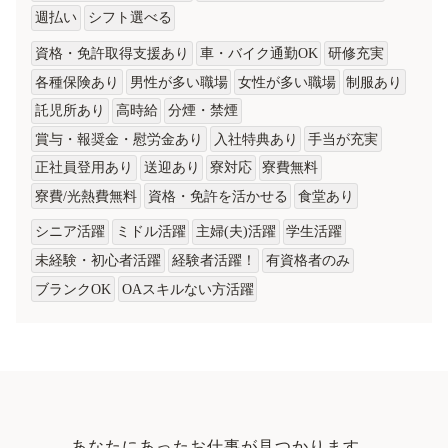
週払い
シフト選べる
資格・免許取得支援あり
車・バイク通勤OK
研修充実
各種保険あり
男性が多い職場
女性が多い職場
制服あり
託児所あり
高時給
分煙・禁煙
賞与・報奨金・慰労金あり
入社特典あり
手当が充実
正社員登用あり
送迎あり
寮対応
寮費無料
寮費/光熱費無料
資格・免許を活かせる
食堂あり
シニア活躍
ミドル活躍
主婦(夫)活躍
学生活躍
未経験・初心者活躍
経験者活躍！
有資格者のみ
ブランクOK
OAスキルない方活躍
あなたにあったお仕事が見つかります。