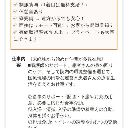
✅ 制服貸与（1着目は無料支給！）
✅ 休憩室あり
✅ 寮完備 → 遠方からでも安心！
✅ 面接はリモート可能 → お家から簡単登録📱
✅ 有給取得率90％以上 → プライベートも大事
にできます！
仕事内
《未経験から始めた仲間が多数在籍》
容
■看護師のサポート、患者さんの身の回り
のケア、そして院内の環境整備を通じて、
医療現場の円滑な運営と患者さんの療養生
活を支えるお仕事です。
◎食事のサポート: 配膳・下膳やお茶の用
意、必要に応じた食事介助。
◎入浴・清拭: 入浴の準備や着替えの介助、
身体を拭くお手伝い。
◎排泄介助: トイレへの誘導やおむつの交換