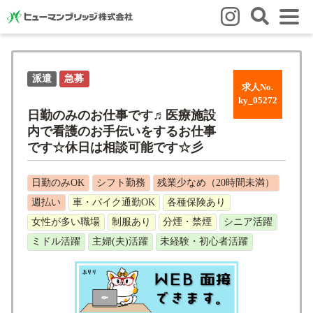
はじめての方
派遣
急募
はじめての方
3つの強み
いろいろな働き方
Q&A
求人No.
ky_05272
就業までの流れ
HBのイイネ！
日勤のみのお仕事です♬医療施設
内で看護のお手伝いをするお仕事
スタッフの方
です☆休日は相談可能です☆彡
人材育成
福利厚生
お悩み相談窓口
eラーニング
日勤のみOK
シフト勤務
残業少なめ（20時間未満）
お友だち紹介キャンペーン
週払い
車・バイク通勤OK
各種保険あり
女性が多い職場
制服あり
分煙・禁煙
シニア活躍
会社概要
ミドル活躍
主婦(夫)活躍
未経験・初心者活躍
会社概要
事業所のご案内
ブログ