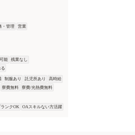
務・管理
営業
可能
残業なし
べる
場
制服あり
託児所あり
高時給
寮費無料
寮費/光熱費無料
ブランクOK
OAスキルない方活躍