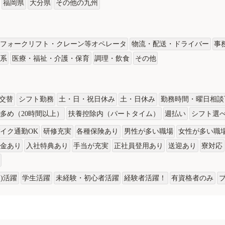
福岡県
大分県
その他の九州
フォークリフト・クレーン等オペレータ
物流・配送・ドライバー
事
術系
医療・福祉・介護・保育
調理・飲食
その他
3交替
シフト勤務
土・日・祝日休み
土・日休み
勤務時間・曜日相談
多め（20時間以上）
扶養控除内（パートタイム）
週払い
シフト選
イク通勤OK
研修充実
各種保険あり
男性が多い職場
女性が多い職
金あり
入社特典あり
手当が充実
正社員登用あり
送迎あり
寮対応
)活躍
学生活躍
未経験・初心者活躍
経験者活躍！
有資格者のみ