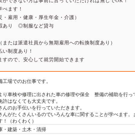
業ができない方は事前に言っていただければ無しでOK！
学べます！
災・雇用・健康・厚生年金・介護）
暇あり ◎制服など貸与
（または派遣社員から無期雇用への転換制度あり）
払い制度あり！
ますので、安心して就労開始できます
備工場でのお仕事です。
より車検や修理に出された車の修理や保全 整備の補助を行っ
免許はなくても大丈夫です。
んのお手伝いを行っていただきます。
さんがたくさんいるのでいろんな車に関することが学べます。
す！（わくわく）
庫・建築・土木・清掃