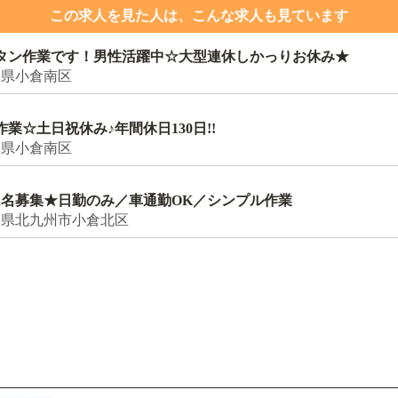
この求人を見た人は、こんな求人も見ています
タン作業です！男性活躍中☆大型連休しかっりお休み★
岡県小倉南区
☆⼟⽇祝休み♪年間休⽇130⽇!!
岡県小倉南区
2名募集★日勤のみ／車通勤OK／シンプル作業
岡県北九州市小倉北区