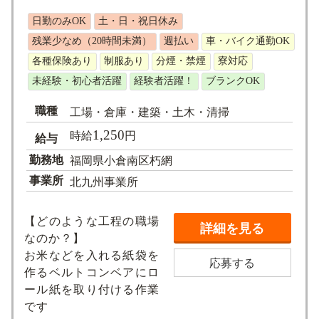
求人検索
日勤のみOK
土・日・祝日休み
残業少なめ（20時間未満）
週払い
車・バイク通勤OK
各種保険あり
制服あり
分煙・禁煙
寮対応
未経験・初心者活躍
経験者活躍！
ブランクOK
職種
工場・倉庫・建築・土木・清掃
1,250
時給
円
給与
勤務地
福岡県小倉南区朽網
事業所
北九州事業所
【どのような工程の職場
詳細を見る
なのか？】
お米などを入れる紙袋を
応募する
作るベルトコンベアにロ
ール紙を取り付ける作業
です