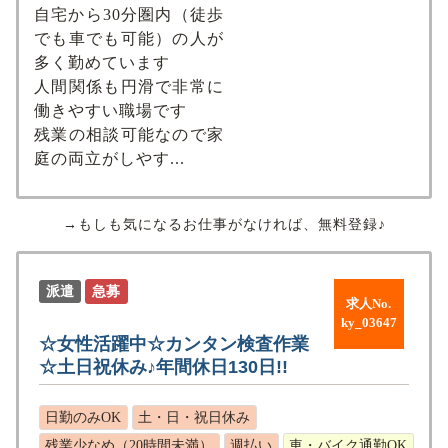
自宅から30分圏内（徒歩
でも車でも可能）の人が
多く勤めています
人間関係も円滑で非常に
働きやすい職場です
残業の相談可能なので家
庭の両立がしやす...
→もしも気になるお仕事がなければ、無料登録♪
派遣
急募
求人No.
ky_03647
☆女性活躍中☆カンタン検査作業
☆⼟⽇祝休み♪年間休⽇130⽇!!
日勤のみOK
土・日・祝日休み
残業少なめ（20時間未満）
週払い
車・バイク通勤OK