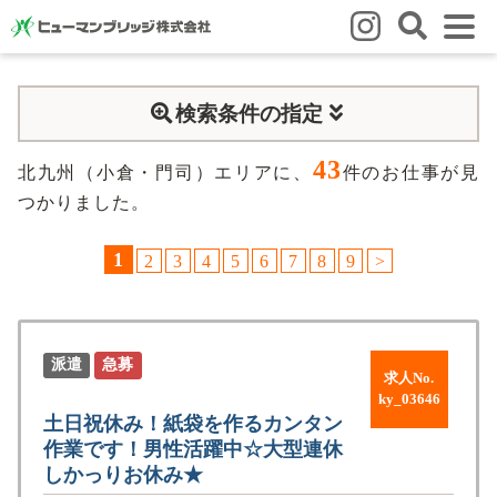
はじめての方
検索条件の指定
はじめての方
3つの強み
いろいろな働き方
Q&A
43
就業までの流れ
HBのイイネ！
北九州（小倉・門司）エリアに、
件のお仕事が見
つかりました。
スタッフの方
1
2
3
4
5
6
7
8
9
>
人材育成
福利厚生
お悩み相談窓口
eラーニング
お友だち紹介キャンペーン
会社概要
派遣
急募
求人No.
会社概要
事業所のご案内
ky_03646
土日祝休み！紙袋を作るカンタン
作業です！男性活躍中☆大型連休
ブログ
しかっりお休み★