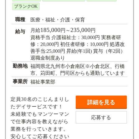
ブランクOK
職種
医療・福祉・介護・保育
185,000
235,000
月給
円～
円
給与
資格手当 介護福祉士：30,000円 実務者研
修：20,000円 初任者研修：10,000円 処遇改
善手当:25,000円 昇給(年1回) 賞与（年2回）
退職金制度あり
勤務地
福岡県北九州市小倉南区※小倉北区、行橋
市、苅田町、門司区からも通勤しています
事業所
福祉事業部
定員30名のこじんまりし
詳細を見る
たデイサービスです！
未経験でもマンツーマン
応募する
で仕事内容を教えながら
業務を行っていきます。
安心してご応募ください