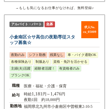
→もしも気になるお仕事がなければ、無料登録♪
アルバイト・パート
急募
求人No.
cu_05009
小倉南区☆サ高住の夜勤専従スタ
ッフ募集☆
夜勤のみ
シフト勤務
残業なし
車・バイク通勤OK
各種保険あり
制服あり
資格・免許を活かせる
主婦(夫)活躍
経験者活躍！
有資格者のみ
ブランクOK
職種
医療・福祉・介護・保育
1,181
1,476
時給
円～
円
給与
夜勤1回 約18,000円
勤務地
福岡県北九州市小倉南区中曽根東2-10-5