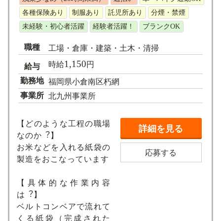
各種保険あり
制服あり
託児所あり
分煙・禁煙
未経験・初心者活躍
経験者活躍！
ブランクOK
職種
工場・倉庫・建築・土木・清掃
1,150
時給
円
給与
勤務地
福岡県小倉南区朽網
事業所
北九州事業所
【どのような⼯程の職場
詳細を見る
なのか︖】
お⽶などを⼊れる紙袋の
応募する
製造をおこなっています
【具体的な作業内容
は︖】
ベルトコンベアで流れて
くる紙袋（完成された