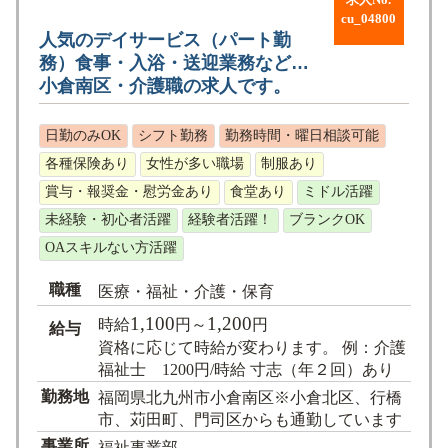
求人No.
cu_04800
人気のデイサービス（パート勤
務）食事・入浴・送迎業務など…
小倉南区・介護職の求人です。
日勤のみOK
シフト勤務
勤務時間・曜日相談可能
各種保険あり
女性が多い職場
制服あり
賞与・報奨金・慰労金あり
食堂あり
ミドル活躍
未経験・初心者活躍
経験者活躍！
ブランクOK
OAスキルない方活躍
職種
医療・福祉・介護・保育
1,100
1,200
時給
円～
円
給与
資格に応じて時給が変わります。 例：介護
福祉士 1200円/時給 寸志（年２回）あり
勤務地
福岡県北九州市小倉南区※小倉北区、行橋
市、苅田町、門司区からも通勤しています
事業所
福祉事業部