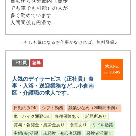
⾃宅から30分圏内（徒歩
でも⾞でも可能）の⼈が
多く勤めています
⼈間関係も円滑で...
→もしも気になるお仕事がなければ、無料登録♪
正社員
急募
求人No.
cu_03505
人気のデイサービス（正社員）食
事・入浴・送迎業務など…小倉南
区・介護職の求人です。
日勤のみOK
シフト勤務
残業少なめ（20時間未満）
車・バイク通勤OK
各種保険あり
託児所あり
賞与・報奨金・慰労金あり
食堂あり
ミドル活躍
主婦(夫)活躍
未経験・初心者活躍
経験者活躍！