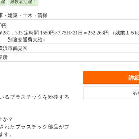
活躍
経験者活躍！
庫・建築・土木・清掃
0
円
81，333 定時間 1550円×7.75H×21日＝252,263円 （残業１５hの
70） 別途交通費支給♪
横浜市鶴見区
業所
詳
応
いるプラスチックを粉砕する
すか？
されたプラスチック部品がフ
ます。