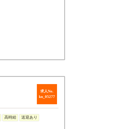
求人No.
kn_05277
高時給
送迎あり