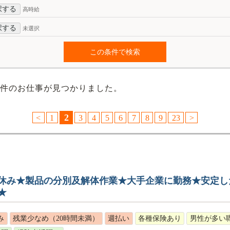
択する
高時給
択する
未選択
件のお仕事が見つかりました。
2
<
1
3
4
5
6
7
8
9
23
>
休み★製品の分別及解体作業★大手企業に勤務★安定し
★
み
残業少なめ（20時間未満）
週払い
各種保険あり
男性が多い