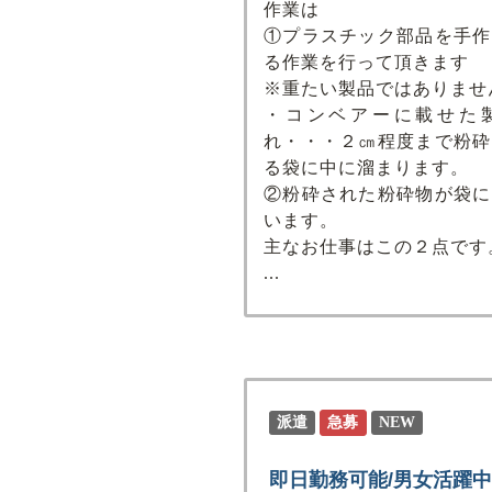
作業は
①プラスチック部品を手作
る作業を行って頂きます
※重たい製品ではありませ
・コンベアーに載せた
れ・・・２㎝程度まで粉砕
る袋に中に溜まります。
②粉砕された粉砕物が袋に
います。
主なお仕事はこの２点です
...
派遣
急募
NEW
即日勤務可能/男女活躍中