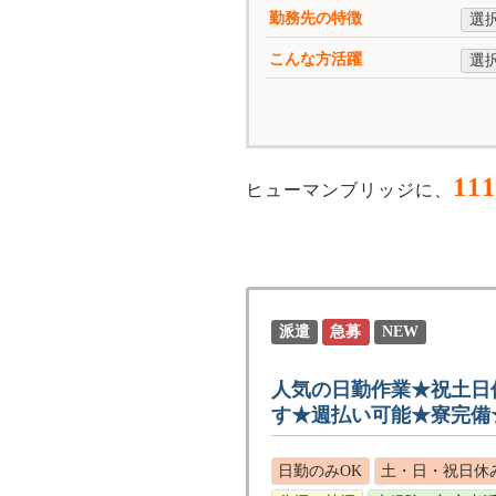
勤務先の特徴
選
こんな方活躍
選
111
ヒューマンブリッジに、
派遣
急募
NEW
人気の日勤作業★祝土日
す★週払い可能★寮完備
日勤のみOK
土・日・祝日休