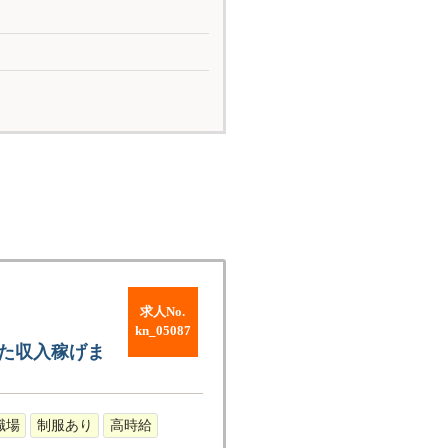
求人No.
kn_05087
た収入稼げま
職場
制服あり
高時給