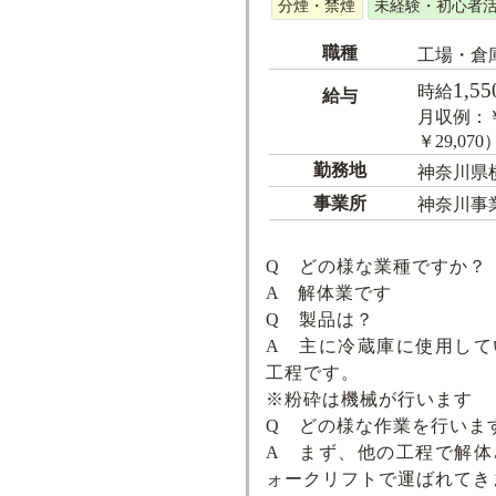
分煙・禁煙
未経験・初心者
職種
工場・倉
1,55
時給
給与
月収例：￥2
￥29,0
勤務地
神奈川県
事業所
神奈川事
Q どの様な業種ですか？
A 解体業です
Q 製品は？
A 主に冷蔵庫に使用して
工程です。
※粉砕は機械が行います
Q どの様な作業を行いま
A まず、他の工程で解体
ォークリフトで運ばれてき