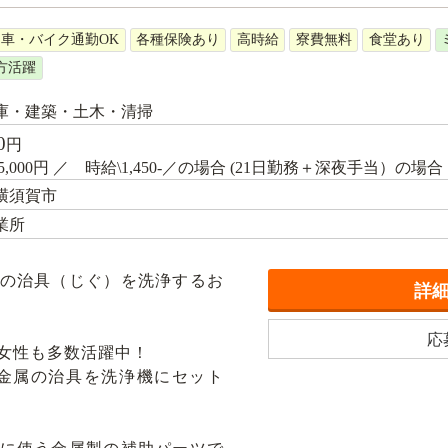
車・バイク通勤OK
各種保険あり
高時給
寮費無料
食堂あり
方活躍
庫・建築・土木・清掃
0
円
5,000円 ／ 時給\1,450-／の場合 (21日勤務＋深夜手当）の場合
横須賀市
業所
の治具（じぐ）を洗浄するお
詳
応
女性も多数活躍中！
金属の治具を洗浄機にセット