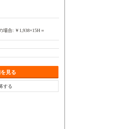
場合: ￥1,938×15H＝
細を見る
募する