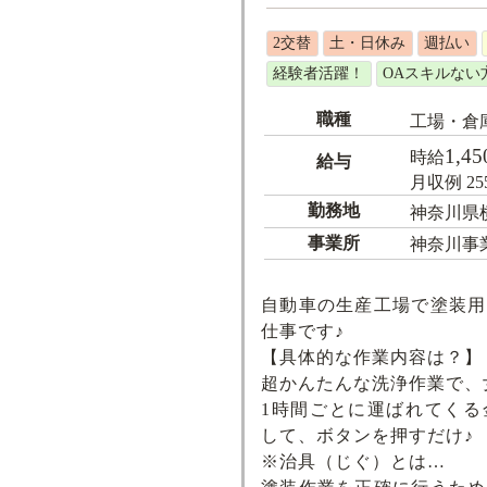
2交替
土・日休み
週払い
経験者活躍！
OAスキルない
職種
工場・倉
1,45
時給
給与
月収例 25
勤務地
神奈川県
事業所
神奈川事
自動車の生産工場で塗装用
仕事です♪
【具体的な作業内容は？】
超かんたんな洗浄作業で、
1時間ごとに運ばれてくる
して、ボタンを押すだけ♪
※治具（じぐ）とは…