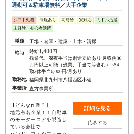
通勤可＆駐車場無料／大手企業
シフト勤務
制服あり
高時給
寮対応
ミドル活躍
未経験・初心者活躍
職種
工場・倉庫・建築・土木・清掃
1,400
時給
円
給与
残業代、深夜手当は別途支給あり 月収例30
万円以上可能（残業、手当て等含む） ※4
勤2休手当6,000円/月あり
勤務地
福岡県北九州市八幡西区小嶺
事業所
直方事業所
【どんな作業？】
詳細を見る
地元有名企業！！自動車
のモーターコアを製造し
応募する
ている会社で
ハンドリフトやフォーク