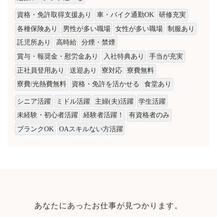
資格・免許取得支援あり
車・バイク通勤OK
研修充実
各種保険あり
男性が多い職場
女性が多い職場
制服あり
託児所あり
高時給
分煙・禁煙
賞与・報奨金・慰労金あり
入社特典あり
手当が充実
正社員登用あり
送迎あり
寮対応
寮費無料
寮費/光熱費無料
資格・免許を活かせる
食堂あり
シニア活躍
ミドル活躍
主婦(夫)活躍
学生活躍
未経験・初心者活躍
経験者活躍！
有資格者のみ
ブランクOK
OAスキルない方活躍
あなたにあったお仕事が見つかります。