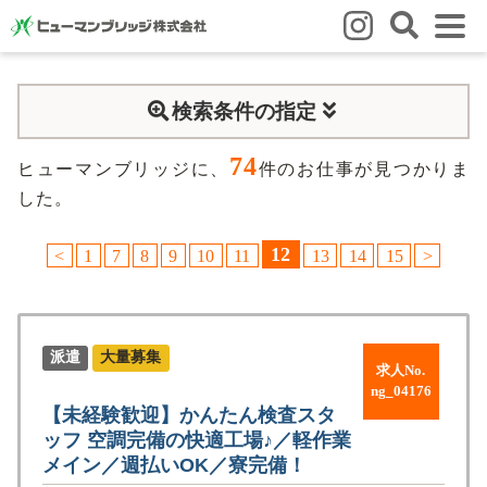
はじめての方
検索条件の指定
はじめての方
3つの強み
いろいろな働き方
Q&A
74
就業までの流れ
HBのイイネ！
ヒューマンブリッジに、
件のお仕事が見つかりま
した。
スタッフの方
12
<
1
7
8
9
10
11
13
14
15
>
人材育成
福利厚生
お悩み相談窓口
eラーニング
お友だち紹介キャンペーン
会社概要
派遣
大量募集
求人No.
会社概要
事業所のご案内
ng_04176
【未経験歓迎】かんたん検査スタ
ッフ 空調完備の快適工場♪／軽作業
ブログ
メイン／週払いOK／寮完備！