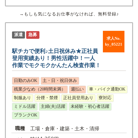
→もしも気になるお仕事がなければ、無料登録♪
派遣
急募
求人No.
ky_05221
駅チカで便利♪土日祝休み★正社員
登用実績あり！男性活躍中！一人
作業でモクモクかんたん検査作業！
日勤のみOK
土・日・祝日休み
残業少なめ（20時間未満）
週払い
車・バイク通勤OK
制服あり
分煙・禁煙
正社員登用あり
寮対応
ミドル活躍
主婦(夫)活躍
未経験・初心者活躍
ブランクOK
職種
工場・倉庫・建築・土木・清掃