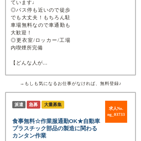
ています♩
◎バス停も近いので徒歩
でも大丈夫！もちろん駐
車場無料なので車通勤も
大歓迎！
◎更衣室/ロッカー/工場
内喫煙所完備
【どんな人が...
→もしも気になるお仕事がなければ、無料登録♪
派遣
急募
大量募集
求人No.
ng_03733
食事無料☆作業服通勤OK★⾃動⾞
プラスチック部品の製造に関わる
カンタン作業