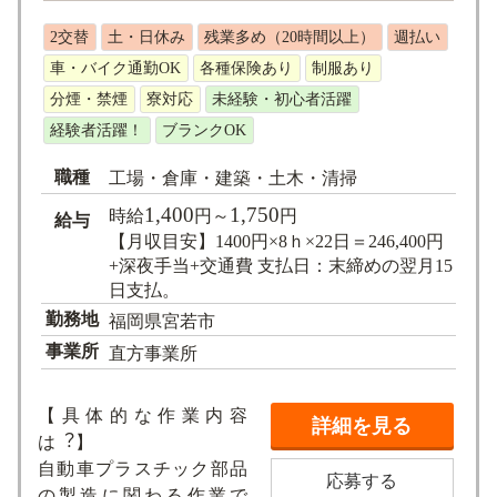
2交替
土・日休み
残業多め（20時間以上）
週払い
車・バイク通勤OK
各種保険あり
制服あり
分煙・禁煙
寮対応
未経験・初心者活躍
経験者活躍！
ブランクOK
職種
工場・倉庫・建築・土木・清掃
1,400
1,750
時給
円～
円
給与
【月収目安】1400円×8ｈ×22日＝246,400円
+深夜手当+交通費 支払日：末締めの翌月15
日支払。
勤務地
福岡県宮若市
事業所
直方事業所
【具体的な作業内容
詳細を見る
は︖】
⾃動⾞プラスチック部品
応募する
の製造に関わる作業で