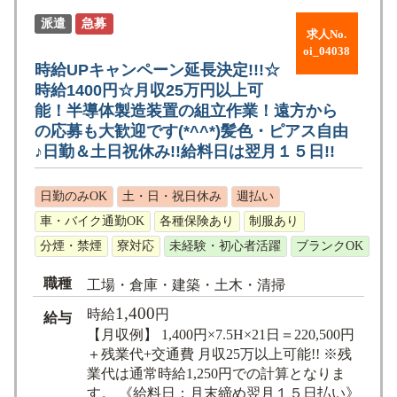
派遣
急募
求人No.
oi_04038
時給UPキャンペーン延長決定!!!☆
時給1400円☆月収25万円以上可
能！半導体製造装置の組立作業！遠方から
の応募も大歓迎です(*^^*)髪色・ピアス自由
♪日勤＆土日祝休み!!給料日は翌月１５日!!
日勤のみOK
土・日・祝日休み
週払い
車・バイク通勤OK
各種保険あり
制服あり
分煙・禁煙
寮対応
未経験・初心者活躍
ブランクOK
職種
工場・倉庫・建築・土木・清掃
1,400
時給
円
給与
【月収例】 1,400円×7.5H×21日＝220,500円
＋残業代+交通費 月収25万以上可能!! ※残
業代は通常時給1,250円での計算となりま
す。 《給料日：月末締め翌月１５日払い》