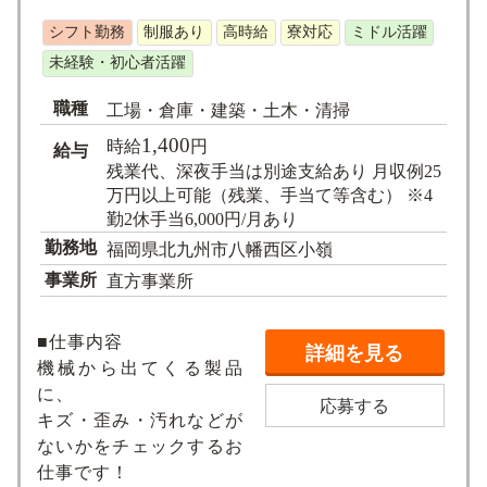
求人検索
シフト勤務
制服あり
高時給
寮対応
ミドル活躍
未経験・初心者活躍
職種
工場・倉庫・建築・土木・清掃
1,400
時給
円
給与
残業代、深夜手当は別途支給あり 月収例25
万円以上可能（残業、手当て等含む） ※4
勤2休手当6,000円/月あり
勤務地
福岡県北九州市八幡西区小嶺
事業所
直方事業所
■仕事内容
詳細を見る
機械から出てくる製品
に、
応募する
キズ・歪み・汚れなどが
ないかをチェックするお
仕事です！