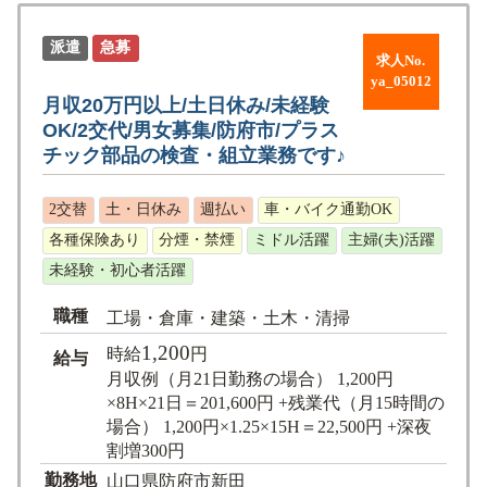
派遣
急募
求人No.
ya_05012
月収20万円以上/土日休み/未経験
OK/2交代/男女募集/防府市/プラス
チック部品の検査・組立業務です♪
2交替
土・日休み
週払い
車・バイク通勤OK
各種保険あり
分煙・禁煙
ミドル活躍
主婦(夫)活躍
未経験・初心者活躍
職種
工場・倉庫・建築・土木・清掃
1,200
時給
円
給与
月収例（月21日勤務の場合） 1,200円
×8H×21日＝201,600円 +残業代（月15時間の
場合） 1,200円×1.25×15H＝22,500円 +深夜
割増300円
勤務地
山口県防府市新田