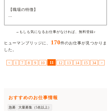
【職場の特徴】
...
→もしも気になるお仕事がなければ、無料登録♪
170
ヒューマンブリッジに、
件のお仕事が見つかりま
した。
11
<
1
7
8
9
10
12
13
14
15
34
>
おすすめのお仕事情報
急募
大量募集（5名以上）