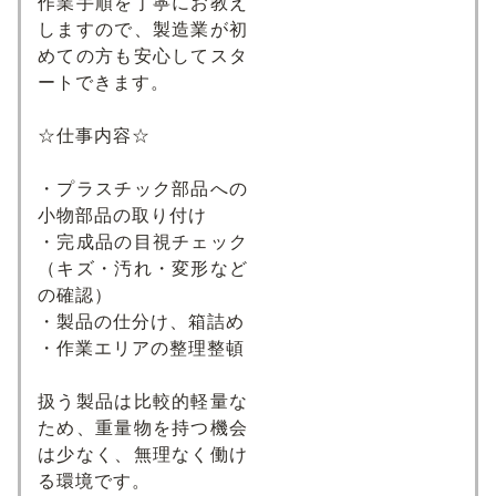
作業手順を丁寧にお教え
しますので、製造業が初
めての方も安心してスタ
ートできます。
☆仕事内容☆
・プラスチック部品への
小物部品の取り付け
・完成品の目視チェック
（キズ・汚れ・変形など
の確認）
・製品の仕分け、箱詰め
・作業エリアの整理整頓
扱う製品は比較的軽量な
ため、重量物を持つ機会
は少なく、無理なく働け
る環境です。