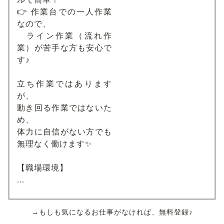
👉 作業台での一人作業
なので、
ライン作業（流れ作
業）が苦手な方も安心で
す♪
立ち作業ではあります
が、
動き回る作業ではないた
め、
体力に自信がない方でも
無理なく働けます✨
【職場環境】
...
→もしも気になるお仕事がなければ、無料登録♪