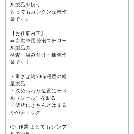
ル製品を扱う
とってもカンタンな軽作
業です♪
【お仕事内容】
🚙自動車用発泡スチロー
ル製品の
検査・組み付け・梱包作
業です！
・重さは約500g程度の軽
量製品
・決められた位置にラベ
ル（シール）を貼る
・型枠にきちんとはまる
かのチェック
👉 作業はとてもシンプ
ルで簡単！