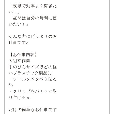
「夜勤で効率よく稼ぎた
い！」
「昼間は自分の時間に使
いたい！」
そんな方にピッタリのお
仕事です♪
【お仕事内容】
🔧組立作業
手のひらサイズほどの軽
いプラスチック製品に
・シールをペタペタ貼る
🏷️
・クリップをパチッと取
り付ける📎
だけの簡単なお仕事です