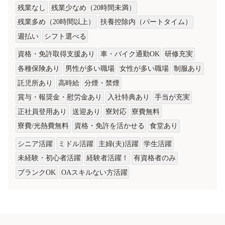
残業なし
残業少なめ（20時間未満）
残業多め（20時間以上）
扶養控除内（パートタイム）
週払い
シフト選べる
資格・免許取得支援あり
車・バイク通勤OK
研修充実
各種保険あり
男性が多い職場
女性が多い職場
制服あり
託児所あり
高時給
分煙・禁煙
賞与・報奨金・慰労金あり
入社特典あり
手当が充実
正社員登用あり
送迎あり
寮対応
寮費無料
寮費/光熱費無料
資格・免許を活かせる
食堂あり
シニア活躍
ミドル活躍
主婦(夫)活躍
学生活躍
未経験・初心者活躍
経験者活躍！
有資格者のみ
ブランクOK
OAスキルない方活躍