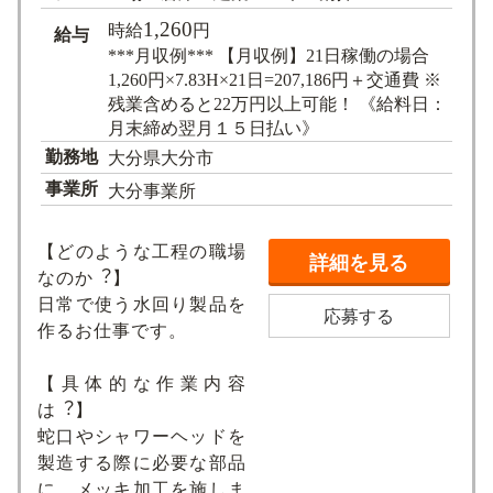
1,260
時給
円
給与
***月収例*** 【月収例】21日稼働の場合
1,260円×7.83H×21日=207,186円＋交通費 ※
残業含めると22万円以上可能！ 《給料日：
月末締め翌月１５日払い》
勤務地
大分県大分市
事業所
大分事業所
【どのような⼯程の職場
詳細を見る
なのか︖】
日常で使う水回り製品を
応募する
作るお仕事です。
【具体的な作業内容
は︖】
蛇口やシャワーヘッドを
製造する際に必要な部品
に、メッキ加工を施しま