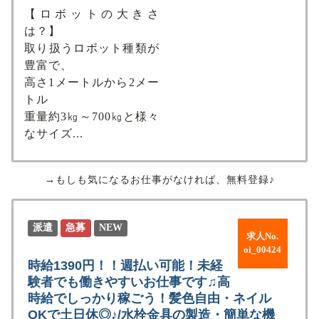
【ロボットの大きさ
は？】
取り扱うロボット種類が
豊富で、
高さ1メートルから2メー
トル
重量約3㎏～700㎏と様々
なサイズ...
→もしも気になるお仕事がなければ、無料登録♪
派遣
急募
NEW
求人No.
oi_00424
時給1390円！！週払い可能！未経
験者でも働きやすいお仕事です♫高
時給でしっかり稼ごう！髪色自由・ネイル
OKで土日休◎♪/水栓金具の製造・簡単な機