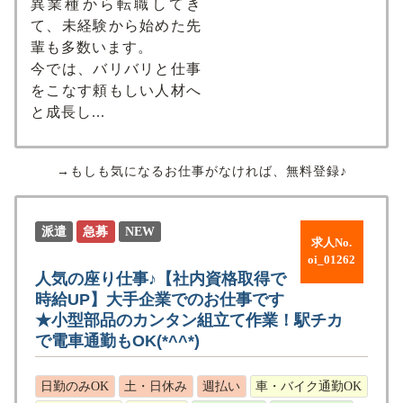
異業種から転職してき
て、未経験から始めた先
輩も多数います。
今では、バリバリと仕事
をこなす頼もしい⼈材へ
と成⻑し...
→もしも気になるお仕事がなければ、無料登録♪
派遣
急募
NEW
求人No.
oi_01262
人気の座り仕事♪【社内資格取得で
時給UP】大手企業でのお仕事です
★小型部品のカンタン組立て作業！駅チカ
で電車通勤もOK(*^^*)
日勤のみOK
土・日休み
週払い
車・バイク通勤OK