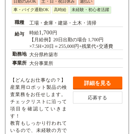
日勤のみOK
土・日・祝日休み
週払い
求人検索
車・バイク通勤OK
高時給
未経験・初心者活躍
職種
工場・倉庫・建築・土木・清掃
1,700
時給
円
給与
【月給例】20日出勤の場合 1,700円
×7.5H×20日＝255,000円+残業代+交通費
勤務地
大分県杵築市
事業所
大分事業所
【どんなお仕事なの？】
詳細を見る
産業用ロボット製品の検
査業務をお任せします。
応募する
チェックリストに沿って
項目を確認していきま
す！
教育もしっかり行われて
いるので、未経験の方で