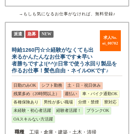
→もしも気になるお仕事がなければ、無料登録♪
派遣
急募
NEW
求人No.
oi_00702
時給1260円☆☆経験がなくても出
来るかんたんなお仕事です★早い
者勝ちですよ!(^^)!日常で使う水回り製品を
作るお仕事！髪色自由・ネイルOKです♪
日勤のみOK
シフト勤務
土・日・祝日休み
残業多め（20時間以上）
週払い
車・バイク通勤OK
各種保険あり
男性が多い職場
分煙・禁煙
寮対応
未経験・初心者活躍
経験者活躍！
ブランクOK
OAスキルない方活躍
職種
工場・倉庫・建築・土木・清掃