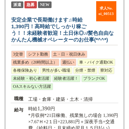
派遣
急募
NEW
求人No.
oi_00513
安定企業で長期働けます♫時給
1,390円！高時給でしっかり稼ご
う！！未経験者歓迎！土日休◎♪/髪色自由な
かんたん機械オペレーターのお仕事(*^^*)
3交替
シフト勤務
土・日・祝日休み
残業多め（20時間以上）
週払い
車・バイク通勤OK
各種保険あり
男性が多い職場
分煙・禁煙
寮対応
未経験・初心者活躍
経験者活躍！
ブランクOK
OAスキルない方活躍
職種
工場・倉庫・建築・土木・清掃
1,390
時給
円
給与
*月収例*21日稼働、残業無しの場合 1,390円
×7.67Ｈ×2１日=223,881円＋深夜手当+交通
費 《給料日：月末締め翌月１５日払い》