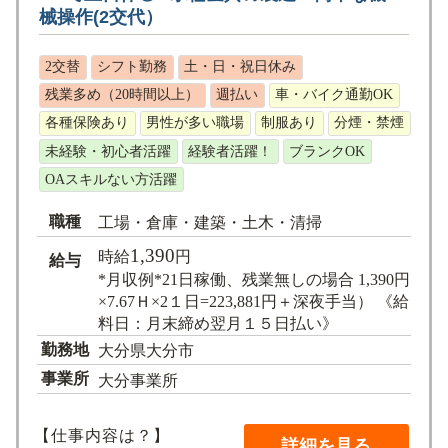
械操作(2交代）
2交替
シフト勤務
土・日・祝日休み
残業多め（20時間以上）
週払い
車・バイク通勤OK
各種保険あり
男性が多い職場
制服あり
分煙・禁煙
未経験・初心者活躍
経験者活躍！
ブランクOK
OAスキルない方活躍
職種
工場・倉庫・建築・土木・清掃
1,390
時給
円
給与
*月収例*21日稼働、残業無しの場合 1,390円
×7.67Ｈ×2１日=223,881円＋深夜手当） 《給
料日：月末締め翌月１５日払い》
勤務地
大分県大分市
事業所
大分事業所
【仕事内容は？】
詳細を見る