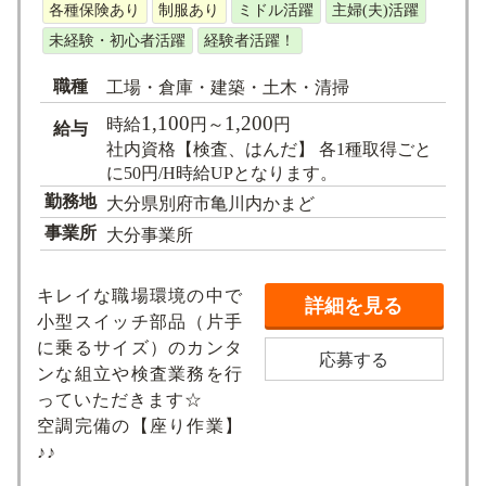
各種保険あり
制服あり
ミドル活躍
主婦(夫)活躍
未経験・初心者活躍
経験者活躍！
職種
工場・倉庫・建築・土木・清掃
1,100
1,200
時給
円～
円
給与
社内資格【検査、はんだ】 各1種取得ごと
に50円/H時給UPとなります。
勤務地
大分県別府市亀川内かまど
事業所
大分事業所
キレイな職場環境の中で
詳細を見る
小型スイッチ部品（片手
に乗るサイズ）のカンタ
応募する
ンな組立や検査業務を行
っていただきます☆
空調完備の【座り作業】
♪♪