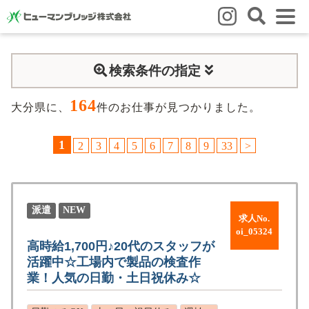
はじめての方
検索条件の指定
はじめての方
3つの強み
いろいろな働き方
Q&A
164
就業までの流れ
HBのイイネ！
大分県に、
件のお仕事が見つかりました。
スタッフの方
1
2
3
4
5
6
7
8
9
33
>
人材育成
福利厚生
お悩み相談窓口
eラーニング
お友だち紹介キャンペーン
派遣
NEW
求人No.
会社概要
oi_05324
高時給1,700円♪20代のスタッフが
会社概要
事業所のご案内
活躍中☆工場内で製品の検査作
業！人気の日勤・土日祝休み☆
ブログ