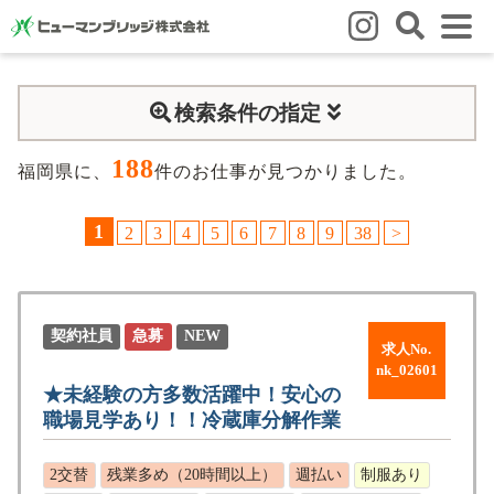
はじめての方
検索条件の指定
はじめての方
3つの強み
いろいろな働き方
Q&A
188
就業までの流れ
HBのイイネ！
福岡県に、
件のお仕事が見つかりました。
スタッフの方
1
2
3
4
5
6
7
8
9
38
>
人材育成
福利厚生
お悩み相談窓口
eラーニング
お友だち紹介キャンペーン
契約社員
急募
NEW
求人No.
会社概要
nk_02601
★未経験の方多数活躍中！安心の
会社概要
事業所のご案内
職場見学あり！！冷蔵庫分解作業
ブログ
2交替
残業多め（20時間以上）
週払い
制服あり