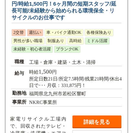
円/時給1,500円！6ヶ月間の短期スタッフ/延
長可能/未経験から始められる環境保全・リ
サイクルのお仕事です
2交替
週払い
車・バイク通勤OK
各種保険あり
男性が多い職場
制服あり
高時給
ミドル活躍
未経験・初心者活躍
ブランクOK
職種
工場・倉庫・建築・土木・清掃
1,500
時給
円
給与
所定日数21日/所定7.5時間/残業21時間/休出4
日で･･･ 月収：331,875円！
勤務地
福岡県北九州市若松区響町
事業所
NKRC事業所
家電リサイクル工場内
詳細を見る
で、回収されたテレビ・