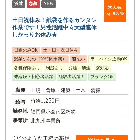
派遣
急募
NEW
求人No.
ky_03646
土日祝休み！紙袋を作るカンタン
作業です！男性活躍中☆大型連休
しかっりお休み★
日勤のみOK
土・日・祝日休み
残業少なめ（20時間未満）
週払い
車・バイク通勤OK
各種保険あり
制服あり
分煙・禁煙
寮対応
未経験・初心者活躍
経験者活躍！
ブランクOK
職種
工場・倉庫・建築・土木・清掃
1,250
時給
円
給与
勤務地
福岡県小倉南区朽網
事業所
北九州事業所
【どのような工程の職場