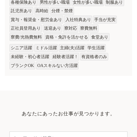
各種保険あり
男性が多い職場
女性が多い職場
制服あり
託児所あり
高時給
分煙・禁煙
賞与・報奨金・慰労金あり
入社特典あり
手当が充実
正社員登用あり
送迎あり
寮対応
寮費無料
寮費/光熱費無料
資格・免許を活かせる
食堂あり
シニア活躍
ミドル活躍
主婦(夫)活躍
学生活躍
未経験・初心者活躍
経験者活躍！
有資格者のみ
ブランクOK
OAスキルない方活躍
あなたにあったお仕事が見つかります。