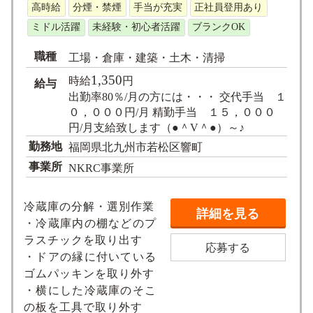
求人検索
高時給
分煙・禁煙
手当が充実
正社員登用あり
ミドル活躍
未経験・初心者活躍
ブランクOK
職種
工場・倉庫・建築・土木・清掃
1,350
時給
円
給与
出勤率80％/月の方には・・・ 交代手当 １
０，０００円/月 精勤手当 １５，０００
円/月支給致します（●＾V＾●）～♪
勤務地
福岡県北九州市若松区響町
事業所
NKRC事業所
冷蔵庫の分解・選別作業
詳細を見る
・冷蔵庫内の棚などのプ
ラスチックを取り出す
応募する
・ドアの縁に付いている
ゴムパッキンを取り外す
・横にした冷蔵庫のそこ
の板を工具で取り外す