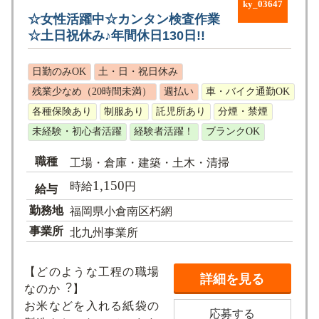
ky_03647
☆女性活躍中☆カンタン検査作業
☆⼟⽇祝休み♪年間休⽇130⽇!!
日勤のみOK
土・日・祝日休み
残業少なめ（20時間未満）
週払い
車・バイク通勤OK
各種保険あり
制服あり
託児所あり
分煙・禁煙
未経験・初心者活躍
経験者活躍！
ブランクOK
職種
工場・倉庫・建築・土木・清掃
1,150
時給
円
給与
勤務地
福岡県小倉南区朽網
事業所
北九州事業所
【どのような⼯程の職場
詳細を見る
なのか︖】
お⽶などを⼊れる紙袋の
応募する