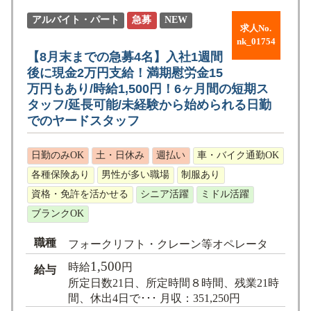
アルバイト・パート
急募
NEW
求人No.
nk_01754
【8月末までの急募4名】入社1週間
後に現金2万円支給！満期慰労金15
万円もあり/時給1,500円！6ヶ月間の短期ス
タッフ/延長可能/未経験から始められる日勤
でのヤードスタッフ
日勤のみOK
土・日休み
週払い
車・バイク通勤OK
各種保険あり
男性が多い職場
制服あり
資格・免許を活かせる
シニア活躍
ミドル活躍
ブランクOK
職種
フォークリフト・クレーン等オペレータ
1,500
時給
円
給与
所定日数21日、所定時間８時間、残業21時
間、休出4日で･･･ 月収：351,250円