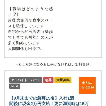
【職場はどのような感
じ︖】
冷暖房完備で⾷事スペー
スも確保しています
⾃宅から30分圏内（徒歩
でも⾞でも可能）の⼈が
多く勤めています
⼈間関係も円滑で...
→もしも気になるお仕事がなければ、無料登録♪
アルバイト・パート
急募
大量募集
求人No.
NEW
nk_02626
【8月末までの急募15名】入社1週
間後に現金2万円支給！更に満期時は15万