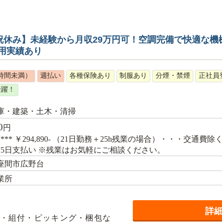
日祝休み】未経験から月収29万円可！空調完備で快適な機
用実績あり
時間未満）
週払い
各種保険あり
制服あり
分煙・禁煙
正社員
活躍！
庫・建築・土木・清掃
0
円
例*** ￥294,890- （21日勤務＋25h残業の場合）・・・交
15日支払い ※残業はお気軽にご相談ください。
座間市広野台
業所
詳
・組付・ピッキング・梱包な