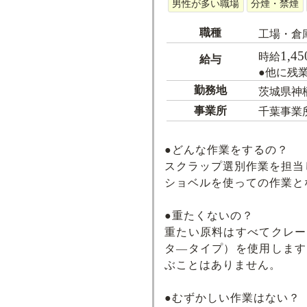
男性が多い職場
分煙・禁煙
職種
工場・倉
1,45
時給
給与
●他に残
勤務地
茨城県神
事業所
千葉事業
●どんな作業をするの？
スクラップ選別作業を担当
ショベルを使っての作業と
●重たくないの？
重たい原料はすべてクレー
タ―タイプ）を使用します
ぶことはありません。
●むずかしい作業はない？