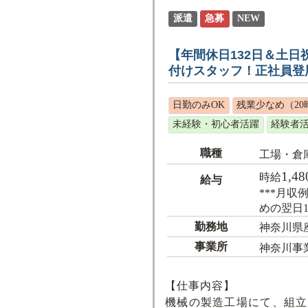
派遣
急募
NEW
【年間休日132日＆土
付けスタッフ！正社員登
日勤のみOK
残業少なめ（20
未経験・初心者活躍
経験者
職種
工場・倉
1,48
時給
給与
***月収
めの翌日
勤務地
神奈川県
事業所
神奈川事
【仕事内容】
機械の製造工場にて、組立