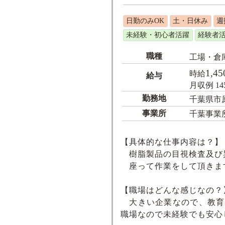
日勤のみOK
土・日休み
週
未経験・初心者活躍
経験者
職種
工場・倉
1,45
時給
給与
月収例 14
勤務地
千葉県市
事業所
千葉事業
【具体的な仕事内容は？】
樹脂製品の目視検査及び
座って作業をして頂きま
【職場はどんな感じなの？
大きい企業なので、教育
職場なので未経験でも安心