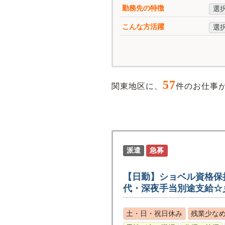
勤務先の特徴
選
こんな方活躍
選
57
関東地区に、
件のお仕事
派遣
急募
【日勤】ショベル資格保
代・深夜手当別途支給☆
土・日・祝日休み
残業少なめ