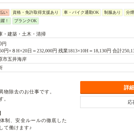
払い
資格・免許取得支援あり
車・バイク通勤OK
制服あり
分
活躍！
ブランクOK
庫・建築・土木・清掃
0
円
50円×８H×20日＝232,000円 残業1813×10H＝18,130円 合計250
原市五井海岸
所
詳
異物除去のお仕事です。
す。
応
】
体制、安全ルールの徹底した
して働けます♪