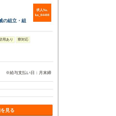
求人No.
kn_04408
械の組立・組
登用あり
寮対応
通費除く ※給与支払い日：月末締
細を見る