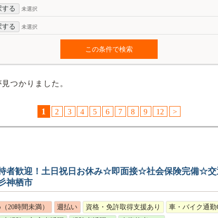
択する
未選択
択する
未選択
が見つかりました。
1
2
3
4
5
6
7
8
9
12
>
持者歓迎！土日祝日お休み☆即面接☆社会保険完備☆交
彡神栖市
（20時間未満）
週払い
資格・免許取得支援あり
車・バイク通勤