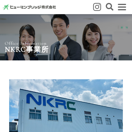
はじめての方
はじめての方
3つの強み
いろいろな働き方
Q&A
Office Information
就業までの流れ
HBのイイネ！
NKRC事業所
スタッフの方
人材育成
福利厚生
お悩み相談窓口
eラーニング
お友だち紹介キャンペーン
会社概要
会社概要
事業所のご案内
ブログ