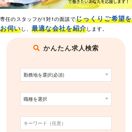
求人検索
じっくりご希望
専任のスタッフが1対1の面談で
お伺い
最適な会社を紹介
し、
します。
かんたん求人検索