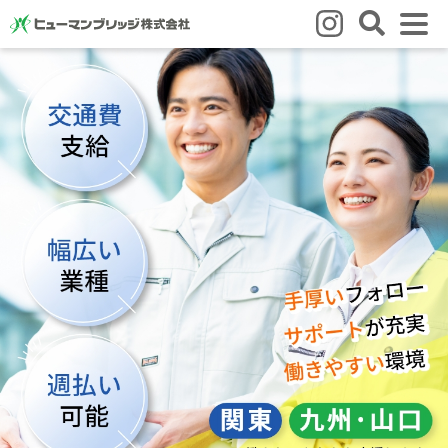
はじめての方
はじめての方
3つの強み
いろいろな働き方
Q&A
就業までの流れ
HBのイイネ！
スタッフの方
人材育成
福利厚生
お悩み相談窓口
eラーニング
お友だち紹介キャンペーン
会社概要
会社概要
事業所のご案内
ブログ