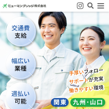
はじめての方
はじめての方
3つの強み
いろいろな働き方
Q&A
就業までの流れ
HBのイイネ！
スタッフの方
人材育成
福利厚生
お悩み相談窓口
eラーニング
お友だち紹介キャンペーン
会社概要
会社概要
事業所のご案内
ブログ