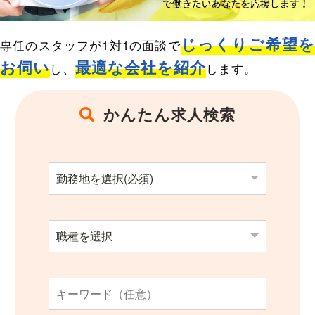
求人検索
じっくりご希望
専任のスタッフが1対1の面談で
お伺い
最適な会社を紹介
し、
します。
かんたん求人検索