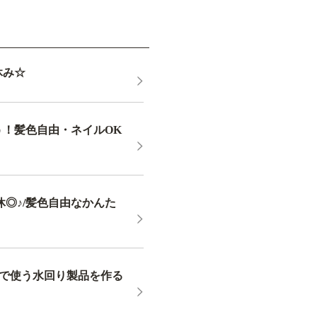
休み☆
う！髪色自由・ネイルOK
休◎♪/髪色自由なかんた
日常で使う水回り製品を作る