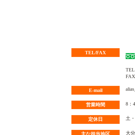
TEL/FAX
TEL 
FAX 
alia
E-mail
8：4
営業時間
土
定休日
大
主な担当地区