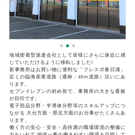
求人検索
地域密着型派遣会社として皆様にさらに身近に感
じていただけるように移転しました!
新事務所はお買い物に便利な「フレスポ春日浦」
近くの臨海産業道路（通称：40ｍ道路）沿いにあ
ります。
セブンイレブンの斜め前で、事務所の大きな看板
が目印です。
電子部品分野・半導体分野等のスキルアップにつ
ながる 大分方面・県北方面のお仕事がたくさんあ
ります。
働く方の安心・安全・高待遇の職場環境の整備に
力をいれて 地域一番の働きやすい職場を目指して