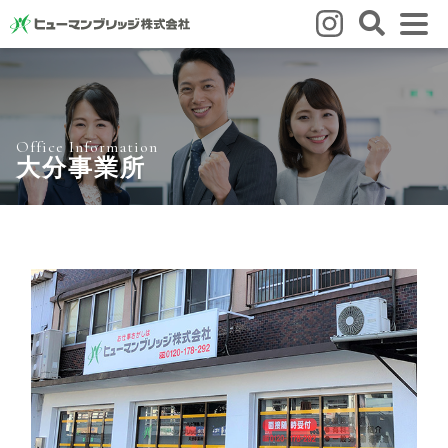
はじめての方
はじめての方
3つの強み
いろいろな働き方
Q&A
Office Information
就業までの流れ
HBのイイネ！
大分事業所
スタッフの方
人材育成
福利厚生
お悩み相談窓口
eラーニング
お友だち紹介キャンペーン
会社概要
会社概要
事業所のご案内
ブログ