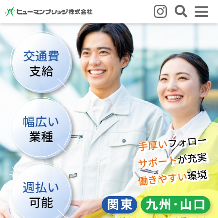
はじめての方
はじめての方
3つの強み
いろいろな働き方
Q&A
就業までの流れ
HBのイイネ！
スタッフの方
人材育成
福利厚生
お悩み相談窓口
eラーニング
お友だち紹介キャンペーン
会社概要
会社概要
事業所のご案内
ブログ