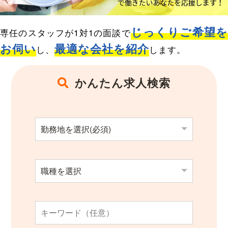
求人検索
じっくりご希望
専任のスタッフが1対1の面談で
お伺い
最適な会社を紹介
し、
します。
かんたん求人検索